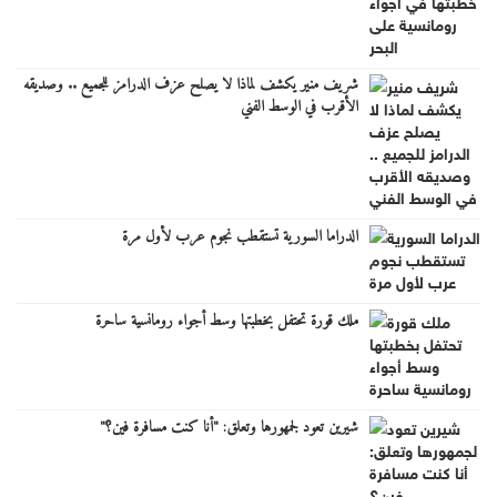
شريف منير يكشف لماذا لا يصلح عزف الدرامز للجميع .. وصديقه
الأقرب في الوسط الفني
الدراما السورية تستقطب نجوم عرب لأول مرة
ملك قورة تحتفل بخطبتها وسط أجواء رومانسية ساحرة
شيرين تعود لجمهورها وتعلق: "أنا كنت مسافرة فين؟"