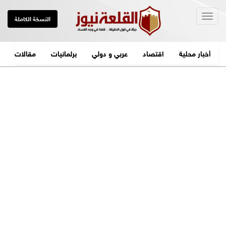
Togg
النسخة الكاملة
navig
أخبار محلية
اقتصاد
عربي و دولي
برلمانيات
مقالات