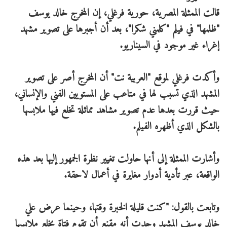
قالت الممثلة المصرية، حورية فرغلي، إن المخرج خالد يوسف
"ظلمها" في فيلم "كلمني شكرا"، بعد أن أجبرها على تصوير مشهد
إغراء غير موجود في السيناريو.
وأكدت فرغلي لموقع "العربية نت" أن المخرج أصر على تصوير
المشهد الذي تسبب لها في متاعب على المستويين الفني والإنساني،
حيث قررت بعدها عدم تصوير مشاهد مماثلة تخلع فيها ملابسها
بالشكل الذي أظهره الفيلم.
وأشارت الممثلة إلى أنها حاولت تغيير نظرة الجمهور إليها بعد هذه
الواقعة، عبر تأدية أدوار مغايرة في أعمال لاحقة.
وتابعت بالقول: "كنت قليلة الخبرة وقتها، وحينما عرض علي
خالد يوسف المشهد وجدت أنه مقنع أن تقوم فتاة بخلع ملابسها