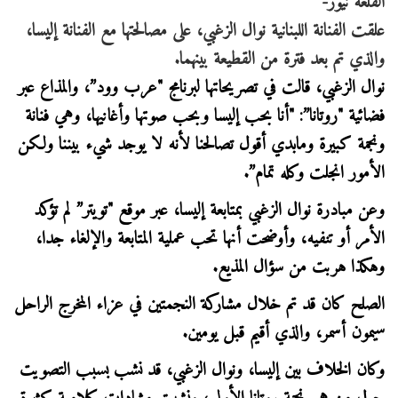
القلعة نيوز-
علقت الفنانة اللبنانية نوال الزغبي، على مصالحتها مع الفنانة إليسا،
والذي تم بعد فترة من القطيعة بينهما.
نوال الزغبي، قالت في تصريحاتها لبرنامج "عرب وود”، والمذاع عبر
فضائية "روتانا”: "أنا بحب إليسا وبحب صوتها وأغانيها، وهي فنانة
ونجمة كبيرة ومابدي أقول تصالحنا لأنه لا يوجد شيء بيننا ولكن
الأمور انجلت وكله تمام”.
وعن مبادرة نوال الزغبي بمتابعة إليسا، عبر موقع "تويتر” لم تؤكد
الأمر أو تنفيه، وأوضحت أنها تحب عملية المتابعة والإلغاء جدا،
وهكذا هربت من سؤال المذيع.
الصلح كان قد تم خلال مشاركة النجمتين في عزاء المخرج الراحل
سيمون أسمر، والذي أقيم قبل يومين.
وكان الخلاف بين إليسا، ونوال الزغبي، قد نشب بسبب التصويت