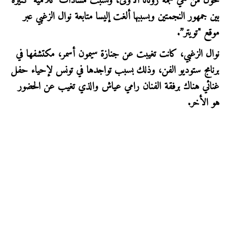
حول من هي نجمة روتانا الأولى، ونشبت مشادات كلامية كثيرة
بين جمهور النجمتين وبسببها ألغت إليسا متابعة نوال الزغبي عبر
موقع "تويتر”.
نوال الزغبي، كانت تغيبت عن جنازة سيمون أسمر، مكتشفها في
برنامج ستوديو الفن، وذلك بسبب تواجدها في تونس لإحياء حفل
غنائي هناك برفقة الفنان رامي عياش والذي تغيب عن الحضور
هو الأخر.