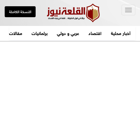
Togg
النسخة الكاملة
navig
أخبار محلية
اقتصاد
عربي و دولي
برلمانيات
مقالات