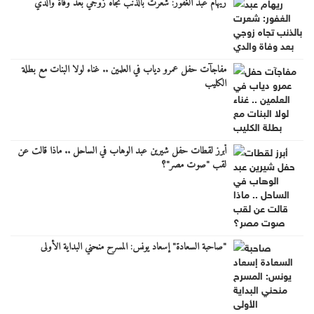
ريهام عبد الغفور: شعرت بالذنب تجاه زوجي بعد وفاة والدي
مفاجآت حفل عمرو دياب في العلمين .. غناء لولا البنات مع بطلة
الكليب
أبرز لقطات حفل شيرين عبد الوهاب في الساحل .. ماذا قالت عن
لقب "صوت مصر"؟
"صاحبة السعادة" إسعاد يونس: المسرح منحني البداية الأولى