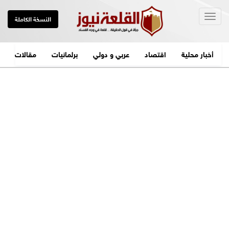
Togg
النسخة الكاملة
navig
أخبار محلية
اقتصاد
عربي و دولي
برلمانيات
مقالات