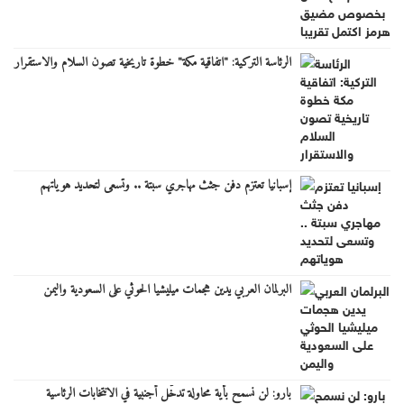
الرئاسة التركية: "اتفاقية مكة" خطوة تاريخية تصون السلام والاستقرار
إسبانيا تعتزم دفن جثث مهاجري سبتة .. وتسعى لتحديد هوياتهم
البرلمان العربي يدين هجمات ميليشيا الحوثي على السعودية واليمن
بارو: لن نسمح بأية محاولة تدخّل أجنبية في الانتخابات الرئاسية