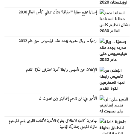
إسبانيا تضع مطلبا "استباقيا" بشأن تنظيم كأس العالم 2030
رسميًا .. ريال مدريد يجدد عقد فينيسيوس حتى عام 2032
الإعلان عن تأسيس رابطة أندية المحترفين لكرة القدم
الأمير علي: لن ندعم إنفانتينو ولن نصوت له
جاهزية كاملة لانطلاق بطولة الأندية لألعاب القوى باسم المرحوم
مازن المومني بمشاركة قياسية