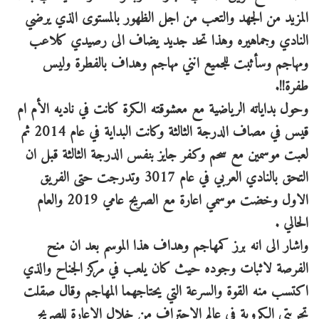
المزيد من الجهد والتعب من اجل الظهور بالمستوى الذي يرضي
النادي وجماهيره وهذا تحد جديد يضاف الى رصيدي كلاعب
ومهاجم وسأثبت للجميع انني مهاجم وهداف بالفطرة وليس
طفرة!!.
وحول بداياته الرياضية مع معشوقته الكرة كانت في ناديه الأم ام
قيس في مصاف الدرجة الثالثة وكانت البداية في عام 2014 ثم
لعبت موسمين مع سحم وكفر جايز بنفس الدرجة الثالثة قبل ان
التحق بالنادي العربي في عام 3017 وتدرجت حتى الفريق
الاول وخضت موسمي اعارة مع الصريح عامي 2019 والعام
الحالي .
واشار الى انه برز كمهاجم وهداف هذا الموسم بعد ان منح
الفرصة لاثبات وجوده حيث كان يلعب في مركز الجناح والذي
اكتسب منه القوة والسرعة التي يحتاجهما المهاجم وقال صقلت
تجربتي الكروية في عالم الاحتراف من خلال الاعارة للصريح