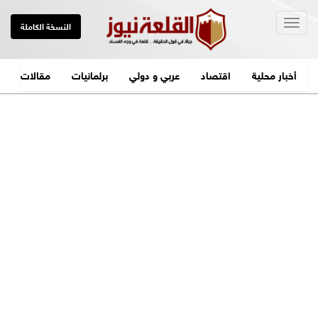
Togg
النسخة الكاملة
navig
أخبار محلية
اقتصاد
عربي و دولي
برلمانيات
مقالات