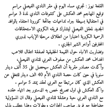
القلعة نيوز : تجري مساء اليوم في مقر النادي الفيصلي مراسم
توقيع المهاجم محمد العكش على كشوفات النادي لمدة 3 مواسم
في احتفالية بسيطة جراء تداعيات جائحة كورونا احتفاء بالوافد
الجديد لمعقل الفيصلي ليشارك فريقه الكروي الاستحقاقات
الرسمية الكروية اعتبارا من انطلاق مرحلة الإياب لدوري
المحترفين أواخر الشهر الجاري .
وتضاربت الانباء حول القيمة الحقيقية لصفقة انتقال اللاعب
الهداف محمد العكش من صفوف العربي للنادي الفيصلي،
وأكدت مصادر مقربة أن العكش سيحصل على 35 ألف دينار
سنويا في حين كانت حصة النادي الأم 40 الف دينار للتخلي عن
العكش الذي كان مرتبطا مع العربي لعقد يمتد 5 مواسم .
واكد العكش في اول تصريح خص به الدستور بعد انتهاء عقده
مع النادي العربي حبة وعشقة للنادي الفيصلي وقال ان المسؤولية
مضاعفة مع فريق صاحب انجازات وبطولات وهذا يتطلب بذل