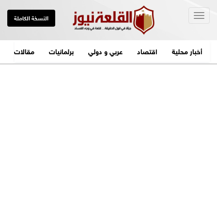
Togg
النسخة الكاملة
navig
أخبار محلية
اقتصاد
عربي و دولي
برلمانيات
مقالات