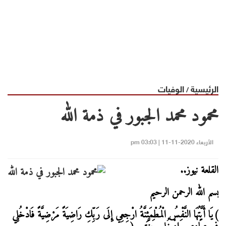
الرئيسية
الوفيات
/
محمود محمد الجبور في ذمة الله
الأربعاء 2020-11-11 | 03:03 pm
القلعة نيوز..
بسم الله الرحمن الرحيم
)يَا أَيَّتُهَا النَّفْسُ الْمُطْمَئِنَّةُ ارْجِعِي إِلَى رَبِّكِ رَاضِيَةً مَرْضِيَّةً فَادْخُلِي