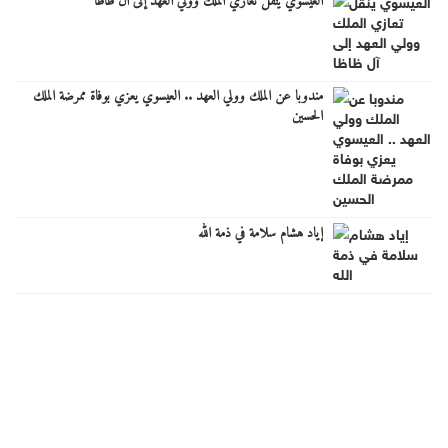
العيسوي ينقل تعازي الملك وولي العهد إلى آل ظاظا
مندوبا عن الملك وولي العهد .. العيسوي يعزي بوفاة ممرضة الملك
الحسين
إياد هشام سلامة في ذمة الله