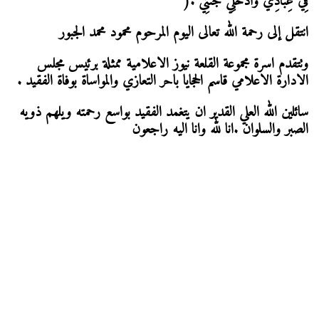
فِي عِبَادِي وَادْخُلِي جَنَّتِي .(
انتقل إلى رحمة الله تعالى اليوم المرحوم محمود محمد الجبور
وتتقدم اسرة مجموعة القلعة نيوز الاعلامية ممثلة برئيس مجلس
الادارة الاعلامي قاسم الحجايا باحر التعازي والمواساة بوفاة الفقيد .
سائلين الله العلي القدير ان يتغمد الفقيد بواسع رحمته ويلهم ذويه
الصبر والسلوان .انا لله وانا اليه راجعون