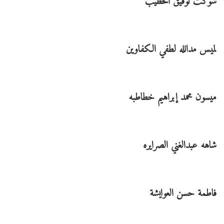
شوكت توفيق الخطيب
لميس مدالله لطفي الكفاوين
ميسون محمد إبراهيم خطاطبه
شاهه عبدالغني الصرايره
فاطمة حسن العوايشة