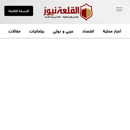
Togg
النسخة الكاملة
navig
أخبار محلية
اقتصاد
عربي و دولي
برلمانيات
مقالات