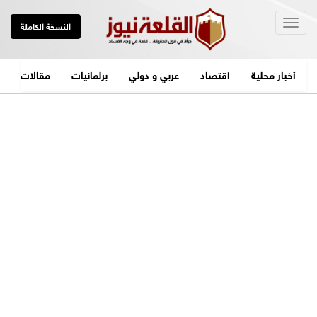
Togg
النسخة الكاملة
navig
أخبار محلية
اقتصاد
عربي و دولي
برلمانيات
مقالات