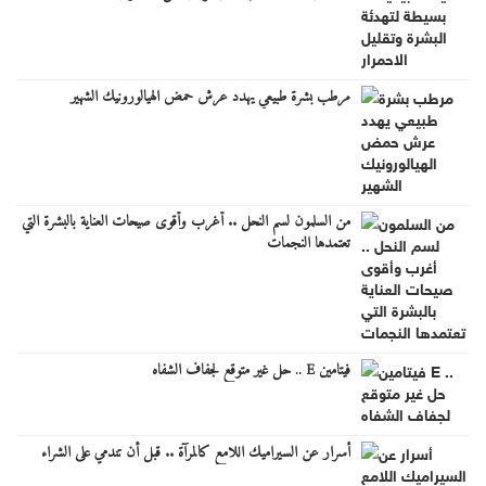
مرطب بشرة طبيعي يهدد عرش حمض الهيالورونيك الشهير
من السلمون لسم النحل .. أغرب وأقوى صيحات العناية بالبشرة التي
تعتمدها النجمات
فيتامين E .. حل غير متوقع لجفاف الشفاه
أسرار عن السيراميك اللامع كالمرآة .. قبل أن تندمي على الشراء