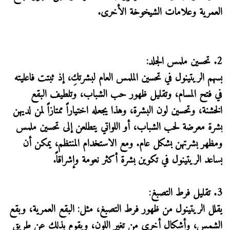
العمرية وعلامات الشيخوخة الأخرى.
2. تحسين ملمس الجلد:
يسهم الريتينول في تحسين الملمس العام لبشرتكِ، إذ ثبتت فاعليته
في فتح المسام، وتقليل ظهور حب الشباب، وتلطيف البقع
الخشنة، وتحسين لون البشرة، وهذا يجعله اختياراً ممتازاً لمن لديهن
بشرة معرضة لحب الشباب، أو اللواتي يتطلعن إلى تحسين ملمس
ومظهر بشرتهن بشكل عام. ومع الاستخدام المنتظم، يمكن أن
يساعد الريتينول في تكوين بشرة أكثر نعومة وإشراقاً.
3. تقليل فرط التصبغ:
يقلل الريتينول من ظهور فرط التصبغ، مثل: البقع العمرية، وبقع
الشمس، وأشكال أخرى من تغير اللون، ويقوم بذلك عن طريق