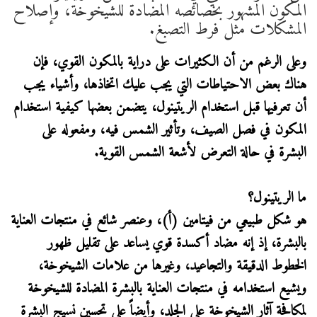
المكون المشهور بخصائصه المضادة للشيخوخة، وإصلاح
المشكلات مثل فرط التصبغ.
وعلى الرغم من أن الكثيرات على دراية بالمكون القوي، فإن
هناك بعض الاحتياطات التي يجب عليك اتخاذها، وأشياء يجب
أن تعرفيها قبل استخدام الريتينول، يتضمن بعضها كيفية استخدام
المكون في فصل الصيف، وتأثير الشمس فيه، ومفعوله على
البشرة في حالة التعرض لأشعة الشمس القوية.
ما الريتينول؟
هو شكل طبيعي من فيتامين (أ)، وعنصر شائع في منتجات العناية
بالبشرة، إذ إنه مضاد أكسدة قوي يساعد على تقليل ظهور
الخطوط الدقيقة والتجاعيد، وغيرها من علامات الشيخوخة،
ويشيع استخدامه في منتجات العناية بالبشرة المضادة للشيخوخة
لمكافحة آثار الشيخوخة على الجلد، وأيضاً على تحسين نسيج البشرة