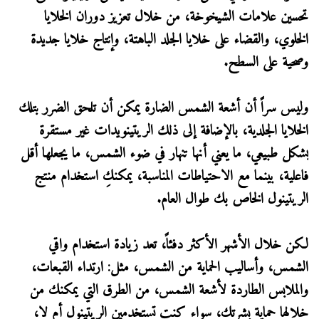
تحسين علامات الشيخوخة، من خلال تعزيز دوران الخلايا
الخلوي، والقضاء على خلايا الجلد الباهتة، وإنتاج خلايا جديدة
وصحية على السطح.
وليس سراً أن أشعة الشمس الضارة يمكن أن تلحق الضرر بتلك
الخلايا الجلدية، بالإضافة إلى ذلك الريتينويدات غير مستقرة
بشكل طبيعي، ما يعني أنها تنهار في ضوء الشمس، ما يجعلها أقل
فاعلية، بينما مع الاحتياطات المناسبة، يمكنكِ استخدام منتج
الريتينول الخاص بك طوال العام.
لكن خلال الأشهر الأكثر دفئاً، تعد زيادة استخدام واقي
الشمس، وأساليب الحماية من الشمس، مثل: ارتداء القبعات،
والملابس الطاردة لأشعة الشمس، من الطرق التي يمكنك من
خلالها حماية بشرتكِ، سواء كنت تستخدمين الريتينول أم لا،