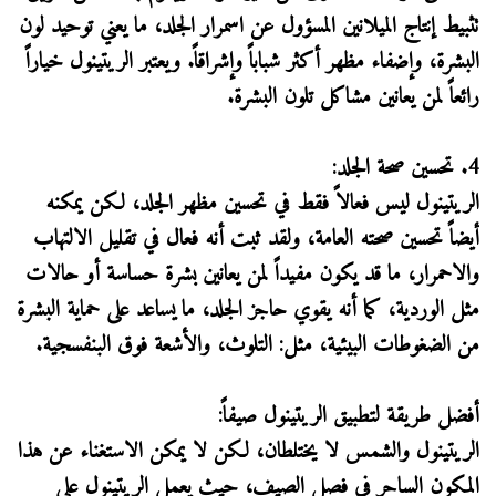
تثبيط إنتاج الميلانين المسؤول عن اسمرار الجلد، ما يعني توحيد لون
البشرة، وإضفاء مظهر أكثر شباباً وإشراقاً. ويعتبر الريتينول خياراً
رائعاً لمن يعانين مشاكل تلون البشرة.
4. تحسين صحة الجلد:
الريتينول ليس فعالاً فقط في تحسين مظهر الجلد، لكن يمكنه
أيضاً تحسين صحته العامة، ولقد ثبت أنه فعال في تقليل الالتهاب
والاحمرار، ما قد يكون مفيداً لمن يعانين بشرة حساسة أو حالات
مثل الوردية، كما أنه يقوي حاجز الجلد، ما يساعد على حماية البشرة
من الضغوطات البيئية، مثل: التلوث، والأشعة فوق البنفسجية.
أفضل طريقة لتطبيق الريتينول صيفاً:
الريتينول والشمس لا يختلطان، لكن لا يمكن الاستغناء عن هذا
المكون الساحر في فصل الصيف، حيث يعمل الريتينول على