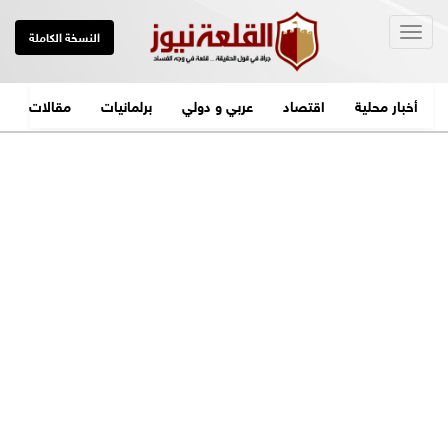
Togg
النسخة الكاملة
navig
أخبار محلية
اقتصاد
عربي و دولي
برلمانيات
مقالات