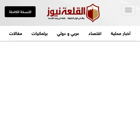
Togg
النسخة الكاملة
navig
أخبار محلية
اقتصاد
عربي و دولي
برلمانيات
مقالات