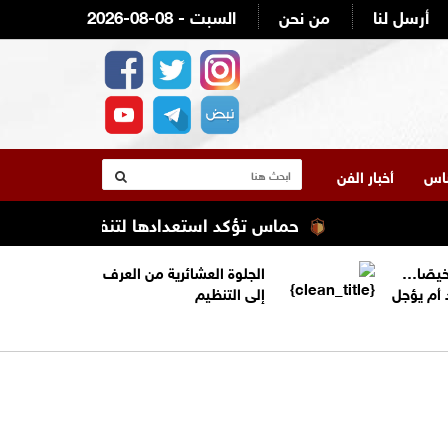
أرسل لنا
من نحن
2026-08-08 - السبت
لناس
أخبار الفن
حماس تؤكد استعدادها لتنفيذ اتفاق غزة شرط ال
خيصًا…
الجلوة العشائرية من العرف
 أم يؤجل
إلى التنظيم