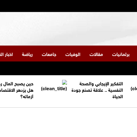
برلمانيات
مقالات
الوفيات
جامعات
رياضة
اخبار ا
التفكير الإيجابي والصحة
حين يصبح المال ر
النفسية .. علاقة تصنع جودة
هل يزدهر الاقتصاد
الحياة
أزماته؟