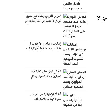
الحرس الثوري: إعادة فتح مضيق
حتى لا
هرمز لا تعتمد على المفاوضات مع
عُمان
إصابات برصاص الاحتلال في
غزة.. وسط ضغوط أميركية لبدء
الهدنة
الجيش اليمني يعلن عملية ضد
الحوثيين وسط تصعيد ميداني
أدنوك الإماراتية تعلن تعرض
سفينة تابعة لها للاستهداف
بصاروخ أثناء عبورها مضيق هرمز