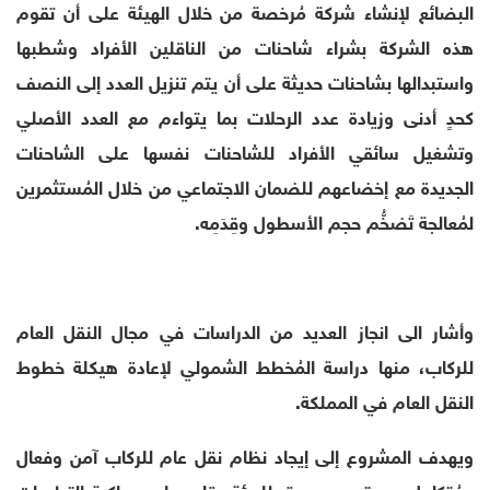
البضائع لإنشاء شركة مُرخصة من خلال الهيئة على أن تقوم
هذه الشركة بشراء شاحنات من الناقلين الأفراد وشطبها
واستبدالها بشاحنات حديثة على أن يتم تنزيل العدد إلى النصف
كحدٍ أدنى وزيادة عدد الرحلات بما يتواءم مع العدد الأصلي
وتشغيل سائقي الأفراد للشاحنات نفسها على الشاحنات
الجديدة مع إخضاعهم للضمان الاجتماعي من خلال المُستثمرين
لمُعالجة تَضخُّم حجم الأسطول وقِدَمِه.
وأشار الى انجاز العديد من الدراسات في مجال النقل العام
للركاب، منها دراسة المُخطط الشمولي لإعادة هيكلة خطوط
النقل العام في المملكة.
ويهدف المشروع إلى إيجاد نظام نقل عام للركاب آمن وفعال
ومُتكامل ومعتمد وصديق للبيئة، قادر على مواكبة التطورات