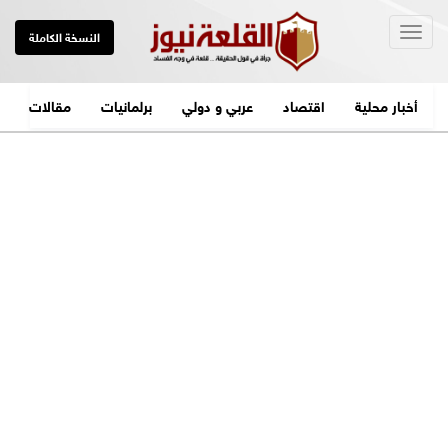
Togg
النسخة الكاملة
navig
أخبار محلية
اقتصاد
عربي و دولي
برلمانيات
مقالات