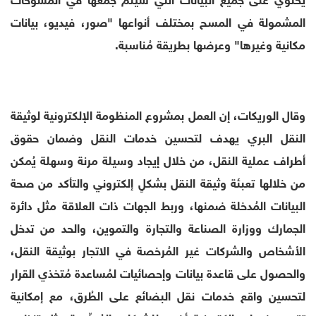
المشمولة في المسح بمختلف أنواعها "صور، فيديو، بيانات
مكانية وغيرها" وعرضها بطريقة مُناسبة.
وقال الوريكات، إن العمل بمشروع المنظومة الإلكترونية لوثيقة
النقل البري يهدف لتحسين خدمات النقل وضمان حقوق
أطراف عملية النقل، من خلال إيجاد وسيلة مرنة وسهلة يُمكن
من خلالها تعبئة وثيقة النقل بشكلٍ إلكتروني والتأكد من صحة
البيانات المُدخلة ضمنها، وربط الجهات ذات العلاقة مثل دائرة
الجمارك ووزارة الصناعة والتجارة والتموين، والحد من تدخل
الأشخاص والشركات غير المُرخصة في الاتجار بوثيقة النقل،
والحصول على قاعدة بيانات وإحصائيات لمُساعدة مُتخذي القرار
لتحسين واقع خدمات نقل البضائع على الطُرق، مع إمكانية