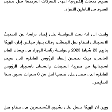
تقديم خدمات إلكترونية أخرى للشركات المُرخّصة مثل تنظيم
العقود مع الناقلين الأفراد.
ولفت الى أنه تمت الموافقة على إعداد دراسة عن التحديث
الاستبدالي لقطاع نقل البضائع، وذلك بقرار مجلس إدارة الهيئة
بتاريخ 23 شباط 2023 وموافقة رِئاسة الوزراء في نيسان العام
الماضي، حيث تتضمن إعفاء الرؤوس القاطرة التي سيتم
استبدالها من ضريبة المبيعات والسماح باستيراد الرؤوس
القاطرة التي مضى على صُنعها أقل من 8 سنوات تسبق سنة
التخليص.
وبين أن الهيئة تعمل على تشجيع المُستثمرين في قطاع نقل