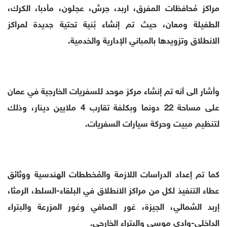
مراكز مُحافظات المفرق، اربد، جرش، عجلون، مأدبا، الكرك،
الطفيلة ومعان، حيث تم إنشاء بُنية تحتية جديدة لمراكز
الانطلاق وتزويدها بالمباني الإدارية والخدمية.
وأشار الى أنه تم إنشاء مركز موحد للسفريات الخارجية في عمان
على مساحة 22 دونما وبكلفة تقارب 4 ملايين دينار، وذلك
لتنظيم مبيت وحركة سيارات السفريات.
كما تم إعداد الدراسات اللازمة والمُخططات الهندسية ووثائق
عطاء التنفيذ لكل من مراكز الانطلاق في البلقاء-السلط، الرمثا،
إربد الشمالي، الجيزة، غور الصافي وغور المزرعة والبتراء
الداخلي-وادي موسى والبتراء الخارجي.