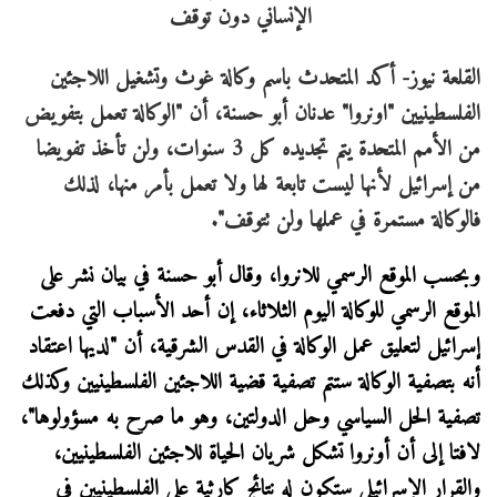
القلعة نيوز- أكد المتحدث باسم وكالة غوث وتشغيل اللاجئين
الفلسطينيين "اونروا" عدنان أبو حسنة، أن "الوكالة تعمل بتفويض
من الأمم المتحدة يتم تجديده كل 3 سنوات، ولن تأخذ تفويضا
من إسرائيل لأنها ليست تابعة لها ولا تعمل بأمر منها، لذلك
فالوكالة مستمرة في عملها ولن تتوقف".
وبحسب الموقع الرسمي للانروا، وقال أبو حسنة في بيان نشر على
الموقع الرسمي للوكالة اليوم الثلاثاء، إن أحد الأسباب التي دفعت
إسرائيل لتعليق عمل الوكالة في القدس الشرقية، أن "لديها اعتقاد
أنه بتصفية الوكالة ستتم تصفية قضية اللاجئين الفلسطينيين وكذلك
تصفية الحل السياسي وحل الدولتين، وهو ما صرح به مسؤولوها"،
لافتا إلى أن أونروا تشكل شريان الحياة للاجئين الفلسطينيين،
والقرار الإسرائيلي ستكون له نتائج كارثية على الفلسطينيين في