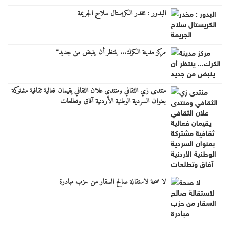
البدور : مخدر الكريستال سلاح الجريمة
مركز مدينة الكرك... ينتظر أن ينبض من جديد"
منتدى زي الثقافي ومنتدى علان الثقافي يقيمان فعالية ثقافية مشتركة
بعنوان السردية الوطنية الأردنية آفاق وتطلعات
لا صحة لاستقالة صالح السقار من حزب مبادرة