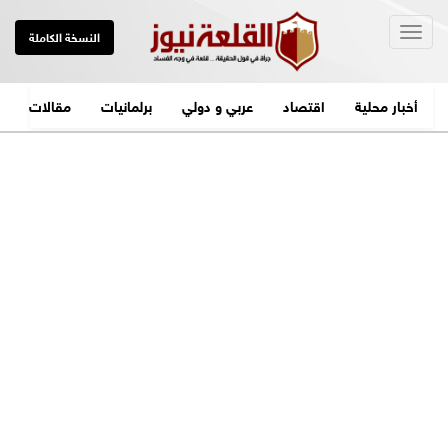
Togg
النسخة الكاملة
navig
أخبار محلية
اقتصاد
عربي و دولي
برلمانيات
مقالات