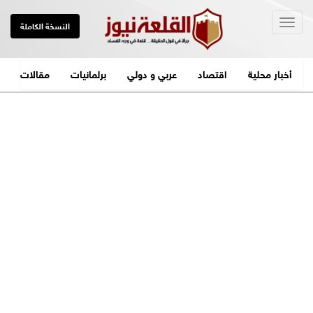
Togg
النسخة الكاملة
navig
أخبار محلية
اقتصاد
عربي و دولي
برلمانيات
مقالات