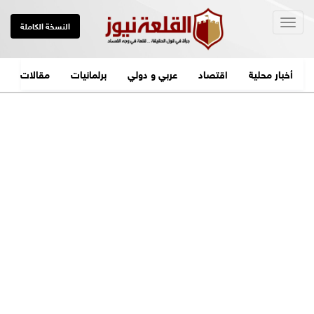
Togg
النسخة الكاملة
navig
أخبار محلية
اقتصاد
عربي و دولي
برلمانيات
مقالات