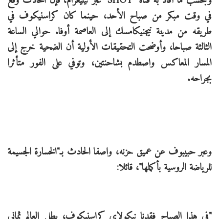
وبحسب ما أفاد به قناة "SHOT" عبر تيليغرام، فإن الحادث وقع
في وقت مبكر من صباح الأحد، حينما كان كراسنيكوف في
طريقه من مدينة نيجنيكامسك إلى العاصمة أوفا. حوالي الساعة
الثالثة صباحا، وأوضحت التحقيقات الأولية أن الضحية خرج إلى
المسار المعاكس واصطدم بشاحنتين، وتوفي على الفور متأثرا
بجراحه.
وعبر حبيبوف عن عميق حزنه، واصفا الحادث بـ"الخسارة الجسيمة
للرياضة الروسية بأكملها"، قائلا:
"في هذا الصباح فقدنا نيكولاي كراسنيكوف، بطل العالم ثماني