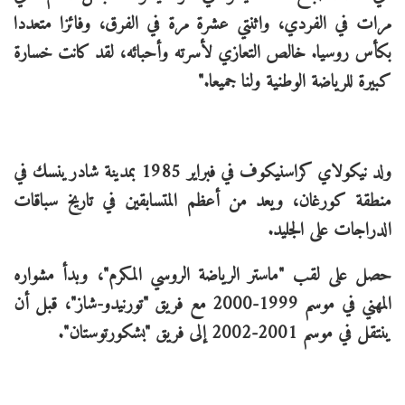
مرات في الفردي، واثنتي عشرة مرة في الفرق، وفائزا متعددا
بكأس روسيا. خالص التعازي لأسرته وأحبائه، لقد كانت خسارة
كبيرة للرياضة الوطنية ولنا جميعا."
ولد نيكولاي كراسنيكوف في فبراير 1985 بمدينة شادرينسك في
منطقة كورغان، ويعد من أعظم المتسابقين في تاريخ سباقات
الدراجات على الجليد.
حصل على لقب "ماستر الرياضة الروسي المكرم"، وبدأ مشواره
المهني في موسم 1999-2000 مع فريق "تورنيدو-شاز"، قبل أن
ينتقل في موسم 2001-2002 إلى فريق "بشكورتوستان".