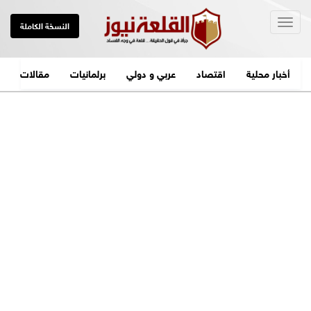
Togg
النسخة الكاملة
navig
أخبار محلية
اقتصاد
عربي و دولي
برلمانيات
مقالات