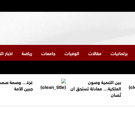
برلمانيات
مقالات
الوفيات
جامعات
رياضة
اخبار ا
بين التنمية وصون
غزة… وصمة صمت
الملكية… معادلة تستحق أن
جبين الأمة
تُصان