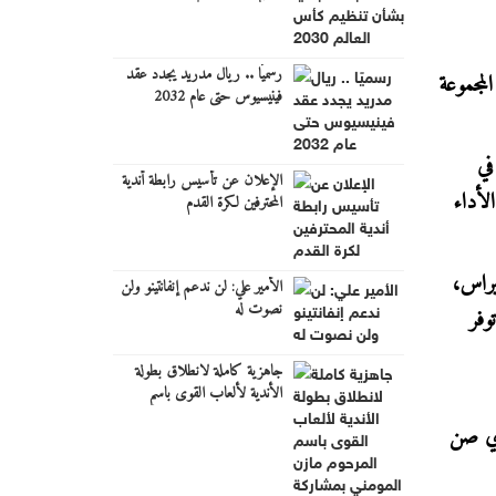
رسميًا .. ريال مدريد يجدد عقد
لمجموعة
فينيسيوس حتى عام 2032
في
الإعلان عن تأسيس رابطة أندية
لأداء
المحترفين لكرة القدم
يراس،
الأمير علي: لن ندعم إنفانتينو ولن
نصوت له
وفر
جاهزية كاملة لانطلاق بطولة
الأندية لألعاب القوى باسم
المرحوم مازن المومني بمشاركة
دي صن
قياسية