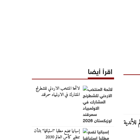
اقرأ أيضا
لائحة المنتخب الاردني للشطرنج
المشارك في الاولمبياد سمرقند
اوزبكستان 2026
إسبانيا تضع مطلبا "استباقيا" بشأن
تنظيم كأس العالم 2030