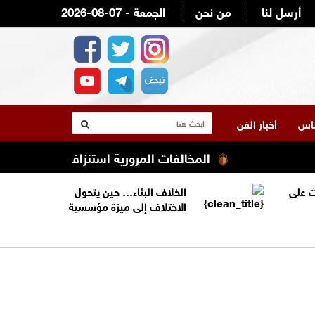
أرسل لنا
من نحن
2026-08-07 - الجمعة
لناس
أخبار الفن
المخالفات المرورية استنزاف ميزانية أصحاب الد
 على
الخلاف البنّاء… حين يتحول
الاختلاف إلى ميزة مؤسسية