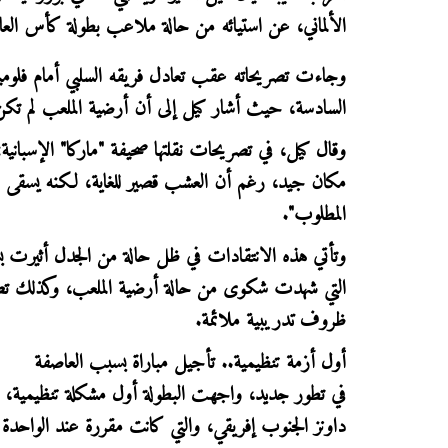
الألماني، عن استيائه من حالة ملاعب بطولة كأس العالم للأندية 2025، المقامة حاليا في الولايات ال
وجاءت تصريحاته عقب تعادل فريقه السلبي أمام فلومين
السادسة، حيث أشار كيل إلى أن أرضية الملعب لم تكن
وقال كيل، في تصريحات نقلتها صحيفة "ماركا" الإسبان
مكان جيد، رغم أن العشب قصير للغاية، لكنه يسقى باست
المطلوب".
وتأتي هذه الانتقادات في ظل حالة من الجدل أثيرت بش
التي شهدت شكوى من حالة أرضية الملعب، وكذلك ت
ظروف تدريبية ملائمة.
أول أزمة تنظيمية.. تأجيل مباراة بسبب العاصفة
في تطور جديد، واجهت البطولة أول مشكلة تنظيمية، ب
داونز الجنوب إفريقي، والتي كانت مقررة عند الواحدة 