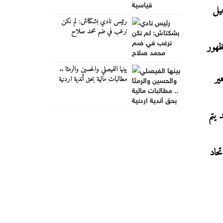
يل
رئيس نادي بشكتاش: لم نكن
نرغب في ضم محمد صلاح
ظهور
بينها الفيصلي والحسين والرمثا ..
ير
مطالبات مالية بحق أندية اردنية
 يتم
يأمل الاتحاد