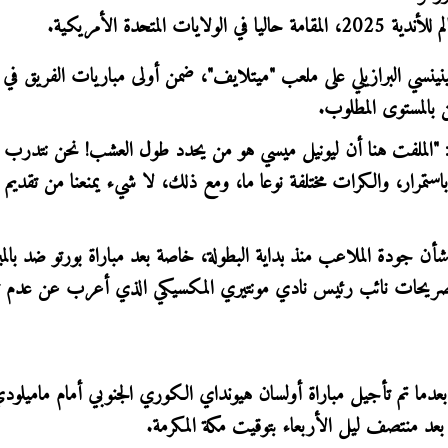
متحدة الأمريكية.
ينسي البرازيلي على ملعب "ميتلايف"، ضمن أولى مباريات الفريق في ا
 بالمستوى المطلوب.
ية: "الملفت هنا أن ليونيل ميسي هو من يحدد طول العشب! نحن نتدرب 
مرار، والكرات مختلفة نوعا ما، ومع ذلك، لا شيء يمنعنا من تقديم ا
أن جودة الملاعب منذ بداية البطولة، خاصة بعد مباراة بورتو ضد بالم
صريحات نائب رئيس نادي مونتيري المكسيكي الذي أعرب عن عدم ت
عدما تم تأجيل مباراة أولسان هيونداي الكوري الجنوبي أمام ماميلو
بعد منتصف ليل الأربعاء بتوقيت مكة المكرمة.