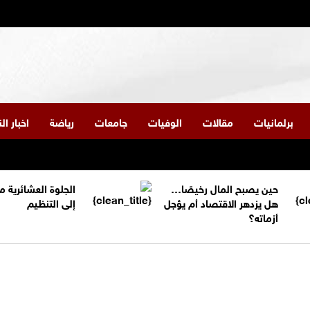
برلمانيات
مقالات
الوفيات
جامعات
رياضة
اخبار ا
حين يصبح المال رخيصًا…
الجلوة العشائرية 
هل يزدهر الاقتصاد أم يؤجل
إلى التنظيم
أزماته؟