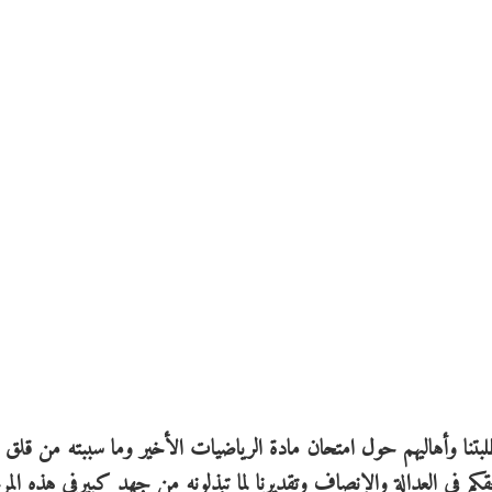
نا وأهاليهم حول امتحان مادة الرياضيات الأخير وما سببته من قل
 بحقكم في العدالة والإنصاف وتقديرنا لما تبذلونه من جهد كبيرفي هذه المر