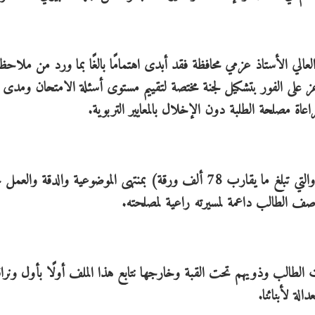
يم العالي الأستاذ عزمي محافظة فقد أبدى اهتمامًا بالغًا بما ورد من ملاح
وعز على الفور بتشكيل لجنة مختصة لتقييم مستوى أسئلة الامتحان ومدى م
عاة مصلحة الطلبة دون الإخلال بالمعايير التربوية.
كما أكد معاليه الإسراع في تصحيح أوراق الامتحان (والتي تبلغ ما يقارب 78 ألف ورقة) بمنتهى الموضوعية والدقة
صف الطالب داعمة لمسيرته راعية لمصلحته.
الطالب وذويهم تحت القبة وخارجها نتابع هذا الملف أولًا بأول ونر
الة لأبنائنا.