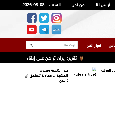
أرسل لنا
من نحن
2026-08-08 - السبت
لناس
أخبار الفن
تقرير: إيران تراهن على إبقاء ترامب عالقًا في ا
من العرف
بين التنمية وصون
الملكية… معادلة تستحق أن
تُصان