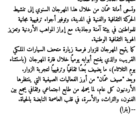
وتسعى أمانة عمّان من خلال هذا المهرجان السنوي إلى تنشيط
الحركة الثقافية والفنية في المدينة، وتوفير أجواء ترفيهية مجانية
للمواطنين في بيئة آمنة وجاذبة، مع إبراز المواهب الأردنية وتعزيز
الهوية الثقافية الوطنية.
كما يتيح المهرجان للزوار فرصة زيارة متحف السيارات الملكي
القريب، والذي يفتح أبوابه يوميًا خلال فترة المهرجان (باستثناء
يوم الثلاثاء)، ما يضيف بُعدًا ثقافيًا وترفيهيًا لتجربة الزوار.
ويُعد "صيف عمّان" من أبرز الفعاليات الصيفية التي ينتظرها
الأردنيون كل عام، لما يحمله من طابع اجتماعي وثقافي يجمع بين
الفنون، والتراث، والأسرة، في قلب العاصمة النابضة بالحياة.
--(بترا)