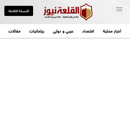
Togg
النسخة الكاملة
navig
أخبار محلية
اقتصاد
عربي و دولي
برلمانيات
مقالات