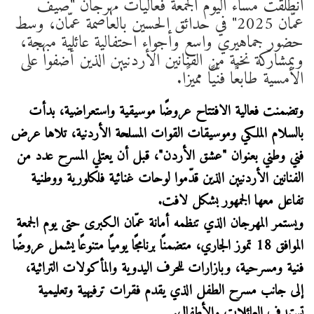
انطلقت مساء اليوم الجمعة فعاليات مهرجان "صيف
عمّان 2025" في حدائق الحسين بالعاصمة عمّان، وسط
حضور جماهيري واسع وأجواء احتفالية عائلية مبهجة،
وبمشاركة نخبة من الفنانين الأردنيين الذين أضفوا على
الأمسية طابعًا فنّيًا مميزًا.
وتضمنت فعالية الافتتاح عروضًا موسيقية واستعراضية، بدأت
بالسلام الملكي وموسيقات القوات المسلحة الأردنية، تلاها عرض
فني وطني بعنوان "عشق الأردن"، قبل أن يعتلي المسرح عدد من
الفنانين الأردنيين الذين قدّموا لوحات غنائية فلكلورية ووطنية
تفاعل معها الجمهور بشكل لافت.
ويستمر المهرجان الذي تنظمه أمانة عمّان الكبرى حتى يوم الجمعة
الموافق 18 تموز الجاري، متضمنًا برنامجًا يوميًا متنوعًا يشمل عروضًا
فنية ومسرحية، وبازارات للحرف اليدوية والمأكولات التراثية،
إلى جانب مسرح الطفل الذي يقدم فقرات ترفيهية وتعليمية
تستهدف العائلات والأطفال.