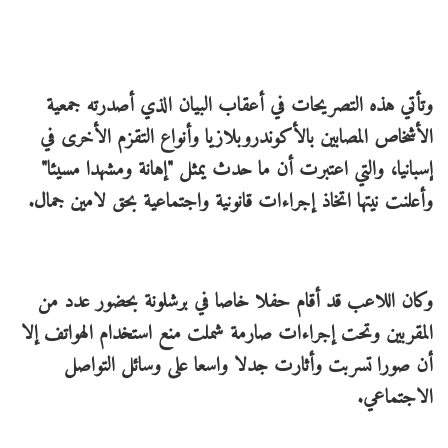
وتأتي هذه التصريحات في أعقاب البيان الذي أصدرته جمعية
الأشخاص المصابين بالأكوندروبلازيا وأنواع التقزم الأخرى في
إسبانيا، والتي اعتبرت أن ما حدث يمثل "إهانة ومشهدا مسيئا"
وأعلنت نيتها اتخاذ إجراءات قانونية واجتماعية بحق لامين جمال.
وكان اللاعب قد أقام حفلا خاصا في برشلونة بحضور عدد من
المقربين وتحت إجراءات صارمة شملت منع استخدام الهواتف إلا
أن صورا تسربت وأثارت جدلا واسعا على وسائل التواصل
الاجتماعي.