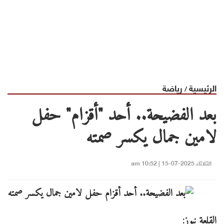
الرئيسية
رياضة
/
بعد الفضيحة.. أحد "أقزام" حفل
لامين جمال يكسر صمته
الثلاثاء 2025-07-15 | 10:52 am
القلعة نيوز: