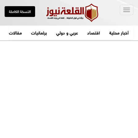
Togg
النسخة الكاملة
navig
أخبار محلية
اقتصاد
عربي و دولي
برلمانيات
مقالات