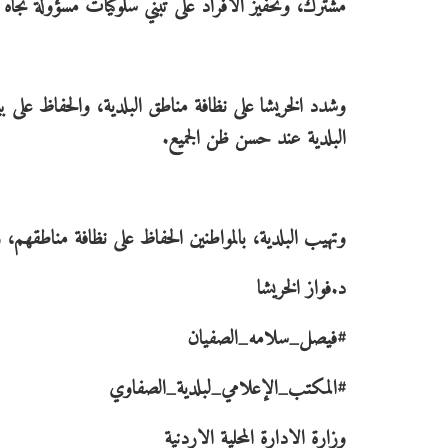
مشترك، وتحفيز الأفراد على تبني سلوكيات مسؤولة تجاه ال
‏وشدد الخريشا على نظافة مناطق البلدية، والحفاظ على بيئ
البلدية عند حسن ظن الجميع.
‏وتهيب البلدية، بالمواطنين الحفاظ على نظافة مناطقهم،
د.فواز الخريشا
#فيصل_سلامه_الصفيان
#المكتب_الإعلامي_لبلدية_الصفاوي
وزارة الادارة المحلية الاردنية