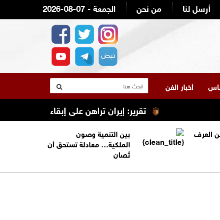
أرسل لنا
من نحن
2026-08-07 - الجمعة
لناس
أخبار الفن
تقرير: إيران تراهن على إبقاء ترامب عالقًا في الص
من العرف
بين التنمية وصون
الملكية… معادلة تستحق أن
تُصان