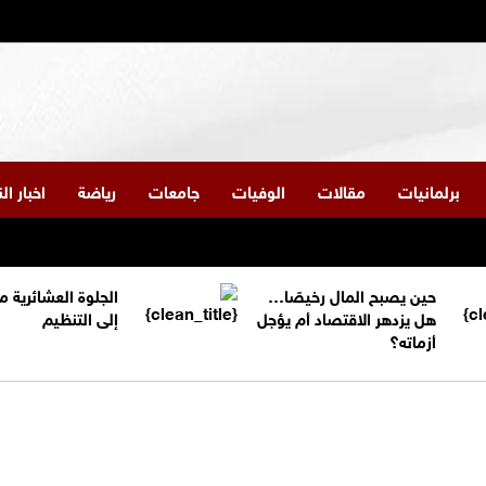
برلمانيات
مقالات
الوفيات
جامعات
رياضة
اخبار ا
حين يصبح المال رخيصًا…
الجلوة العشائرية 
هل يزدهر الاقتصاد أم يؤجل
إلى التنظيم
أزماته؟