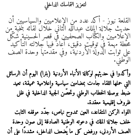
القلعة نيوز - أكد عدد من الإعلاميين والسياسيين أن
حديث جلالة الملك عبدالله الثاني خلال لقائه بنخبة من
الإعلاميين والكتّاب الصحفيين في قصر الحسينية شكّل
محطة مهمة في توقيت دقيق، أعاد فيها جلالته التأكيد
على ثوابت الدولة الأردنية، وفي مقدمتها وحدة الصف
الوطني.
وأكدوا في حديثهم لوكالة الأنباء الأردنية (بترا) اليوم أن الرسائل
التي حملها اللقاء جاءت بمضامين سياسية وإعلامية عميقة، تعيد
ضبط بوصلة الخطاب الوطني وتحصّن الجبهة الداخلية في ظل
ظروف إقليمية معقدة.
اللواء الركن المتقاعد، العين ممدوح نباص، جدّد موقفه الثابت
خلف جلالة الملك في دعوته الوطنية الصادقة إلى صون وحدة
الصف الأردني، ورفض كل ما يُضعف الداخل، مشددًا على أن