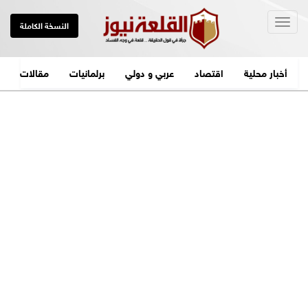
Togg
النسخة الكاملة
navig
أخبار محلية
اقتصاد
عربي و دولي
برلمانيات
مقالات