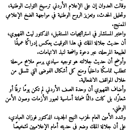
وقالت العدوان إن على الإعلام الأردني ترسيخ الثوابت الوطنية،
وتحليل الحدث، وتعزيز الروح الوطنية في مواجهة الضخ الإعلامي
الممنهج.
واعتبر المستشار في استراتيجيات المستقبل، الدكتور ليث القهيوي،
أن حديث جلالة الملك في هذا التوقيت يعكس إدراكًا عميقًا
لطبيعة المرحلة، عبر دعوة واضحة لنبذ الاتهامات.
وأوضح أن حديث جلالته هو توجيه سيادي يرسم ملامح مرحلة
تتطلب تماسكًا داخليًا ومنع كل أشكال الفوضى التي تتسلل من
خلال المواقف الانفعالية.
وأضاف القهيوي أن وحدة الصف الأردني لم تكن يومًا ترفًا أو
شعارًا، بل كانت دائمًا ضمانة أساسية لعبور الأزمات وصون الأمن
الوطني.
وشدد الأمين العام لحزب النهج الجديد، الدكتور فوزان العبادي،
على أن جلالة الملك وضع في حديثه أمام الإعلاميين تشخيصًا