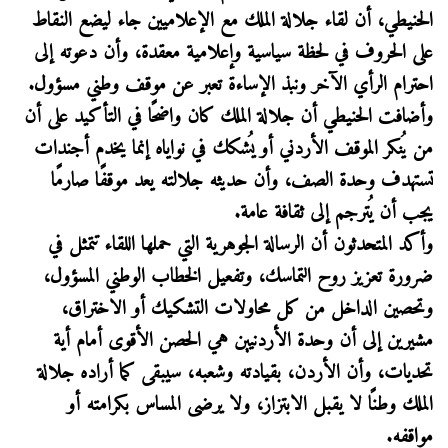
الحنيطي، أن لقاء جلالة الملك مع الإعلاميين جاء ليضع النقاط
على الحروف في لحظة سياسية وإعلامية معقدة، وأن دعوته إلى
احترام الرأي الآخر ونبذ الإساءة تعبر عن موقف وطني مسؤول.
وأضافت الحنيطي أن جلالة الملك كان واضحًا في التأكيد على أن
من يُنكر الموقف الأردني أو يُشكك في نواياه إنما يخدم أجندات
تستهدف وحدة الصف، وأن حديثه جلالته يعد موقفًا صارمًا
يجب أن يُترجم إلى ثقافة عامة.
وأكد المتحدثون أن الرسالة الجوهرية التي حملها اللقاء تتمثل في
ضرورة تعزيز روح التماسك، وتفعيل الخطاب الوطني المسؤول،
وتحصين الداخل من كل محاولات التشكيك أو الاختراق،
مشيرين إلى أن وحدة الأردنيين هي الحصن الأقوى أمام أية
تحديات، وأن الأردن، بقيادته وشعبه، سيبقى كما أراده جلالة
الملك وطنًا لا يقبل الابتزاز، ولا يرضى المساس بكرامته أو
مواقفه.