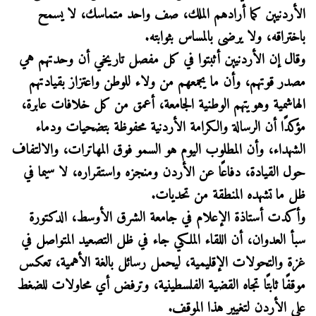
الأردنيين كما أرادهم الملك، صف واحد متماسك، لا يسمح
باختراقه، ولا يرضى بالمساس بثوابته.
وقال إن الأردنيين أثبتوا في كل مفصل تاريخي أن وحدتهم هي
مصدر قوتهم، وأن ما يجمعهم من ولاء للوطن واعتزاز بقيادتهم
الهاشمية وهويتهم الوطنية الجامعة، أعمق من كل خلافات عابرة،
مؤكدًا أن الرسالة والكرامة الأردنية محفوظة بتضحيات ودماء
الشهداء، وأن المطلوب اليوم هو السمو فوق المهاترات، والالتفاف
حول القيادة، دفاعًا عن الأردن ومنجزه واستقراره، لا سيما في
ظل ما تشهده المنطقة من تحديات.
وأكدت أستاذة الإعلام في جامعة الشرق الأوسط، الدكتورة
سبأ العدوان، أن اللقاء الملكي جاء في ظل التصعيد المتواصل في
غزة والتحولات الإقليمية، ليحمل رسائل بالغة الأهمية، تعكس
موقفًا ثابتًا تجاه القضية الفلسطينية، وترفض أي محاولات للضغط
على الأردن لتغيير هذا الموقف.