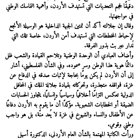
دقيقًا لحجم التحديات التي تستهدف الأردن، وأهمية التماسك الوطني
في مواجهتها.
وقال إن جلالته أكد أن تمتين الجبهة الداخلية هو الوسيلة الأنجع
لإحباط المخططات التي تستهدف أمن الأردن، خاصة تلك التي
تُدار عبر بث بذور الفرقة.
وأضاف العبادي أن الوحدة الوطنية وتلاحم القيادة والشعب ظل
دائمًا هوية هذا الوطن وسر صموده. وفي الشأن الفلسطيني، أشار
إلى أن الأردن لم يكن يومًا بحاجة لإثبات صدقه في الدفاع عن
غزة، فمواقفه متجذرة، وتحركاته بقيادة جلالة الملك في المحافل
الدولية تعكس التزامًا أخلاقيًا وسياسيًا وإنسانيًا، يتجاوز الحسابات
الضيقة أو الخطابات الشعبوية. مؤكدًا أن ما يقوم به الأردن دفاعًا
عن الأطفال والنساء والشيوخ في غزة لا يُعد منّة، بل هو واجب
وطني وقومي.
ورأت الكاتبة المهتمة بالشأن العام الأردني، الدكتورة أسيل