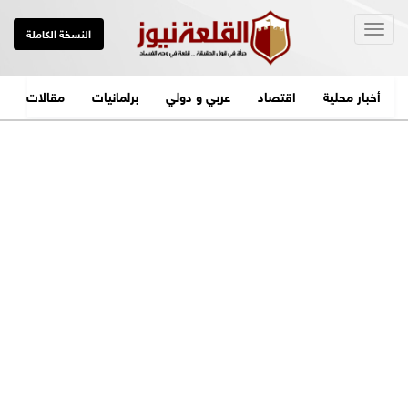
Togg
النسخة الكاملة
navig
أخبار محلية
اقتصاد
عربي و دولي
برلمانيات
مقالات