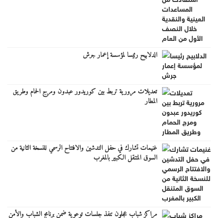
الدلابيح رئيسا لمؤسسة إعمار جرش
تعديلات مرورية تربط بين كوريدور عبدون ومرج الحمام وطريق
المطار
غنيمات تشارك في حفل التدشين والافتتاح الرسمي للنسخة الثانية من
السوق المتنقل الكبير بالمغرب
مراكز شباب عجلون تنفذ جلسات توعوية ضمن برنامج الشباب والأمن