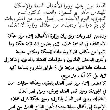
القلعة نيوز- بحث وزيرا الأشغال العامة والإسكان
المهندس ماهر أبو السمن، والعدل الدكتور بسام
التلهوني، اليوم الأحد، سير العمل بعدد من المشروعات
التي يتم دراستها وتنفيذها من خلال وزارة الاشغال.
وتتضمن المشروعات وفق بيان وزارة الأشغال، إنشاء مبنى محكمة
الاستئناف في العاصمة عمان، الذي يتضمن 24 قاعة محكمة وما
يتبعها من مكاتب قضاة وخدمات للمحكمة ومكاتب متابعة
وأخرى للباحثين القانونيين واستراحات للقضاة والمحامين، إضافة إلى
خدمات عامة للمبنى موزعة على 8 طوابق المشروع بمساحة كليه
تزيد على 37 ألف متر مربع.
كما تتضمن إنشاء مبنى قصر العدل بالعقبة، ومحكمة جنايات عمان
في الجويدة، ومبنى قصر العدل بجرش، ومبنى قصر العدل
بالطفيلة، ومبنى قصر العدل بالمفرق، ومبنى محكمة شرق عمان،
بالإضافة إلى أعمال صيانة وإعادة تأهيل للطابق الثالث من قصر