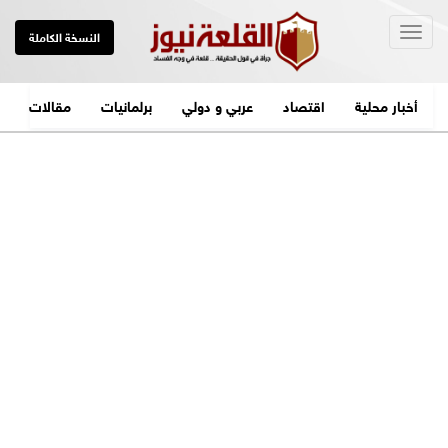
Togg
النسخة الكاملة
navig
أخبار محلية
اقتصاد
عربي و دولي
برلمانيات
مقالات