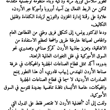
تطوير سلاسل توريد مرنة وذكية وبناء منظومة لوجستية متقدمة
تمكن من الربط الفعال بين آسيا، أوروبا وأميركا عبر الأردن،
علاوة على رقمنة إدارة المخزون والتوزيع لزيادة الكفاءة وتقليل
التكاليف.
ودعا الدكتور يونس، إلى تشكيل فريق وطني من القطاعين العام
والخاص لصياغة خارطة طريق واضحة لتعظيم الاستفادة من
الاتفاقية، وتعزيز جاذبية الأردن كمركز صناعي وتصديري نحو
السوق الأميركية في ظل التغيرات العالمية الراهنة.
بدوره، أكد ممثل قطاع الصناعات الجلدية والمحيكات في غرفة
صناعة الأردن المهندس إيهاب قادري، أن هذا التطور يمنح
الصادرات الأردنية، لا سيما في قطاع الصناعات الجلدية
والمحيكات، خاصة الألبسة؛ نافذة تنافسية جديدة للتوسع في السوق
الأميركية.
ولفت إلى أن "أفضلية الأردن لا تقتصر فقط على الدول التي