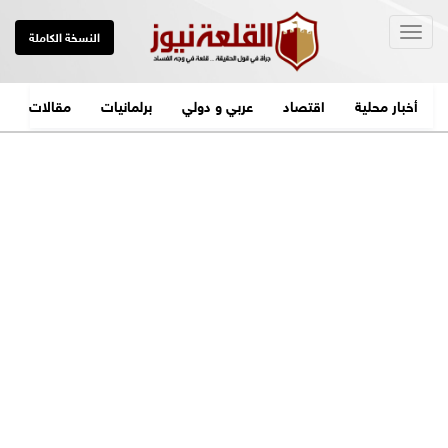
Togg
النسخة الكاملة
navig
أخبار محلية
اقتصاد
عربي و دولي
برلمانيات
مقالات