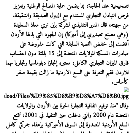
تصحيحية عند الحاجة، بما يضمن حماية المصالح الوطنية وتعزيز
فرص التبادل التجاري المستدام مع الدول الصديقة والشقيقة.
من جهته، قال المدير التنفيذي لشركة باين تري معاذ السعايدة
(وهي مصنع تصديري إلى أميركا) إن الجهود التي بذلها الأردن
أفضت إلى خفض النسبة السابقة التي كانت مفروضة على
صادرات المملكة للولايات المتحدة إلى 15 بالمئة دون احتساب
فارق الميزان التجاري الكامل، معتبره إنجازا دبلوماسيا وتجاريا مهما
للاردن فقيم التعرفة على السلع الاردنية ما زالت بقيمة صفر
كأساس.
وقال "منذ توقيع اتفاقية التجارة الحرة بين الأردن والولايات
المتحدة عام 2000 والتي دخلت حيز التنفيذ في 2001، تتمتع
السلع الأردنية المصدرة إلى السوق الأميركية بإعفاء جمركي كامل