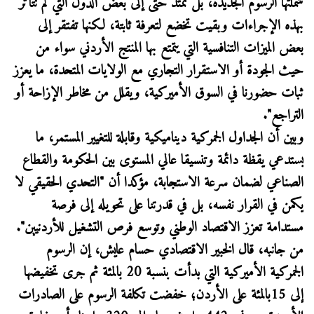
شملتها الرسوم الجديدة، بل تمتد حتى إلى بعض الدول التي لم تتأثر
بهذه الإجراءات وبقيت تخضع لتعرفة ثابتة، لكنها تفتقر إلى
بعض الميزات التنافسية التي يتمتع بها المنتج الأردني سواء من
حيث الجودة أو الاستقرار التجاري مع الولايات المتحدة، ما يعزز
ثبات حضورنا في السوق الأميركية، ويقلل من مخاطر الإزاحة أو
التراجع".
وبين أن الجداول الجمركية ديناميكية وقابلة للتغيير المستمر، ما
يستدعي يقظة دائمة وتنسيقا عالي المستوى بين الحكومة والقطاع
الصناعي لضمان سرعة الاستجابة، مؤكدا أن "التحدي الحقيقي لا
يكمن في القرار نفسه، بل في قدرتنا على تحويله إلى فرصة
مستدامة تعزز الاقتصاد الوطني وتوسع فرص التشغيل للأردنيين".
من جانبه، قال الخبير الاقتصادي حسام عايش، إن الرسوم
الجمركية الأميركية التي بدأت بنسبة 20 بالمئة ثم جرى تخفيضها
إلى 15بالمئة على الأردن؛ خفضت تكلفة الرسوم على الصادرات