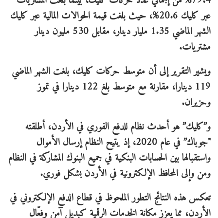
79.4% من إجمالي عدد حركات كليك، بينما بلغت المشتريات
عبر كليك 20.6%، حيث بلغت قيمة الحوالات المالية عبر كليك
الشهر الماضي 1.35 مليار دينار، مقابل 530 مليون دينار
مشتريات.
ويشير التقرير إلى أن متوسط حركات كليك، بلغت الشهر الماضي
119 دينارا، مقارنة مع متوسط بلغ 122 دينارا في تموز
وحزيران.
و”كليك” هو أحدث نظام للدفع الفوري في الأردن، أطلقته
"جوباك” في عام 2020، إذ يتيح النظام إرسال الأموال
واستقبالها بين الحسابات البنكية في جميع البنوك المشاركة في النظام
ومن وإلى المحافظ الإلكترونية في الأردن بشكل فوري.
تعكس هذه النتائج التطور الملحوظ في قطاع الدفع الإلكتروني في
الأردن، مما يعزز مكانة الخدمات الرقمية كبديل آمن وفعّال