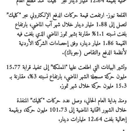
عملية بقيمة 12.64 مليار دينار عبر "كليك" منذ مطلع العام
القلعة نيوز- ارتفعت قيمة حركات الدفع الإلكتروني عبر "كليك”
لتصل إلى 1.88 مليار دينار خلال شهر آب الماضي، بارتفاع
بلغت نسبته 1.1% مقارنة بشهر تموز الماضي الذي بلغت فيه
القيمة 1.86 مليار دينار، وفق إحصاءات الشركة الأردنية
لأنظمة الدفع والتقاص (جوباك).
وتشير البيانات التي اطلعت عليها "المملكة” إلى تنفيذ قرابة 15.77
مليون حركة مسجلة الشهر الماضي، بارتفاع نسبته 3%، مقارنة بـ
15.3 مليون حركة خلال شهر تموز.
ومنذ بداية العام الحالي، وصل عدد حركات "كليك” المنفذة
خلال الشهور الثمانية الماضية إلى 101.73 مليون حركة، وبقيمة
إجمالية بلغت 12.64 مليارات دينار.