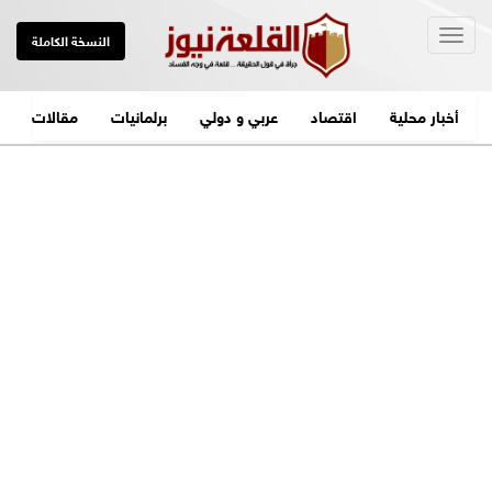
Togg
النسخة الكاملة
navig
أخبار محلية
اقتصاد
عربي و دولي
برلمانيات
مقالات