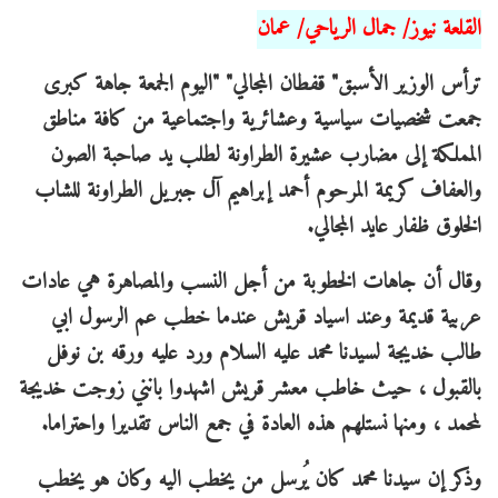
القلعة نيوز/ جمال الرياحي/ عمان
ترأس الوزير الأسبق" قفطان المجالي" "اليوم الجمعة جاهة كبرى
جمعت شخصيات سياسية وعشائرية واجتماعية من كافة مناطق
المملكة إلى مضارب عشيرة الطراونة لطلب يد صاحبة الصون
والعفاف كريمة المرحوم أحمد إبراهيم آل جبريل الطراونة للشاب
الخلوق ظفار عايد المجالي.
وقال أن جاهات الخطوبة من أجل النسب والمصاهرة هي عادات
عربية قديمة وعند اسياد قريش عندما خطب عم الرسول ابي
طالب خديجة لسيدنا محمد عليه السلام ورد عليه ورقه بن نوفل
بالقبول ، حيث خاطب معشر قريش اشهدوا بانني زوجت خديجة
لمحمد ، ومنها نستلهم هذه العادة في جمع الناس تقديرا واحتراما.
وذكر إن سيدنا محمد كان يُرسل من يخطب اليه وكان هو يخطب