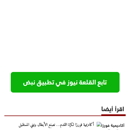
اقرأ أيضا
أكاديمية فورزا لكرة القدم… نصنع الأبطال ونبني المستقبل