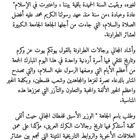
لغيره، وبقيت السنة الحميدة باقية بيننا ، واعتبرت في الإسلام"
عادة وعبادة ،من سنة منذ عهد رسولنا الكريم محمد عليه أفضل
الصلاة والسلام، التي جاءت من أجلها الجاهة الجامعة الكبيرة
لعشائر الطراونة.
وأشاد المجالي برجالات الطراونة بالقول بيوتكم بيوت عز وكرم
وتاريخ نلتقي فيها أسرة أردنية واحدة في هذا اليوم المبارك الجمعة
من أعظم الأيام التي وصفها الرسول عليه السلام، والتي تصدح
المنابر بالدعاء نصرة لغزها والمجاهدين وشعب فلسطين، وبكلمة الخير
واعظم الخير الألفة والمحبة والتعاون والتآزر التي تعززها هذه
المناسبة.
وطلب باسم الجاهة " الوزير الأسبق قفطان المجالي حيث ألقى
كلمة أستذكر فيها تاريخ رجالات الكرك العريق، مؤكدا على عمق
العلاقات الأخوية والروابط التاريخية المتينة التي تجمع بين عشائر