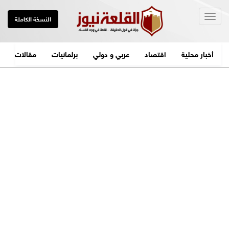
Togg
النسخة الكاملة
navig
أخبار محلية
اقتصاد
عربي و دولي
برلمانيات
مقالات