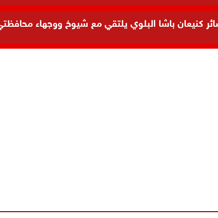
 كنيعان باشا البلوي يلتقي مع شيوخ ووجهاء محافظتي ال