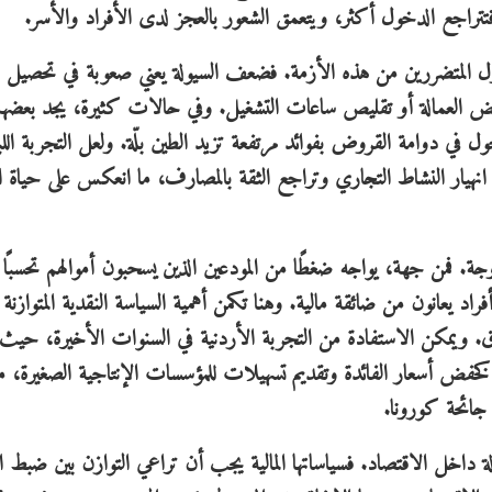
تتراجع الدخول أكثر، ويتعمق الشعور بالعجز لدى الأفراد والأسر.
أول المتضررين من هذه الأزمة. فضعف السيولة يعني صعوبة في تحصيل ا
ى خفض العمالة أو تقليص ساعات التشغيل. وفي حالات كثيرة، يجد بعضه
ل في دوامة القروض بفوائد مرتفعة تزيد الطين بلّة. ولعل التجربة اللبن
انهيار النشاط التجاري وتراجع الثقة بالمصارف، ما انعكس على حياة ا
جة. فمن جهة، يواجه ضغطًا من المودعين الذين يسحبون أموالهم تحسبًا
يعانون من ضائقة مالية. وهنا تكمن أهمية السياسة النقدية المتوازنة ا
 ويمكن الاستفادة من التجربة الأردنية في السنوات الأخيرة، حيث 
فض أسعار الفائدة وتقديم تسهيلات للمؤسسات الإنتاجية الصغيرة، م
 جائحة كورونا.
داخل الاقتصاد. فسياساتها المالية يجب أن تراعي التوازن بين ضبط ا