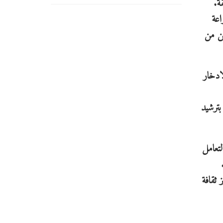
ة.
اعة
طن من
ادخار
بترشيد
تعامل
 ثقافة