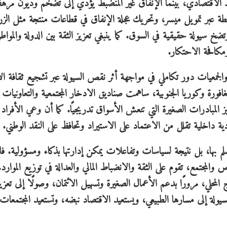
ط الاقتصادي، بينما الإنفاق غير المنضبط يؤدي إلى تضخم وديون مرهق
طة عبر تمويل ميسر، وتحريك عجلة الإنفاق في قطاعات منتجة مثل الزر
ضخ سيولة حقيقية في السوق. كما ينبغي تعزيز الثقة بين الدولة والموا
كافحة الاحتكار.
والجمعيات دور تكاملي في مواجهة أثر نقص السيولة عبر تشجيع ثقافة ال
رة وكوريا الجنوبية، ساهمت صناديق الادخار المجتمعية والتعاونيات
 المبادرات الصغيرة التي تنعش الأسواق تدريجيًا. كما أن وعي الأفراد 
دية داخلية تقلل من الاعتماد على الاستيراد وتحافظ على النقد الوطني.
بها، بل نتيجة لسياسات وتفاعلات يمكن إدارتها بذكاء ومسؤولية. فال
لمجتمع، تقوم على الثقة والانضباط المالي والعدالة في توزيع الموارد.
 المحلي، مرورًا بدعم الأعمال الصغيرة وتسهيل الائتمان، وصولًا إلى تعزيز
سيولة إلى مسارها الطبيعي، ويستعيد الاقتصاد نبضه، وتستعيد المجتمعات