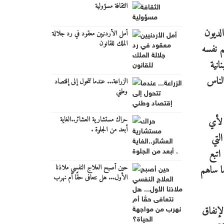
الثقافة مسؤولية
لديون
أمل الأردنيين معقود في رد جلالة
الملك للقانون
م نفسه
انية
لناس
الزراعة... عندما تتحول إلى إقتصاد
وطني
حراك مستشارية العشائر..الغاية
 لأي
أبعد من الجلوة .
لتي
اتبع
حين أصبح العلاج النفسي ملاذنا
ا ساهم
الأول... هل نتعافى حقًا أم نهرب
من مواجهة الحياة؟
لإنفاق