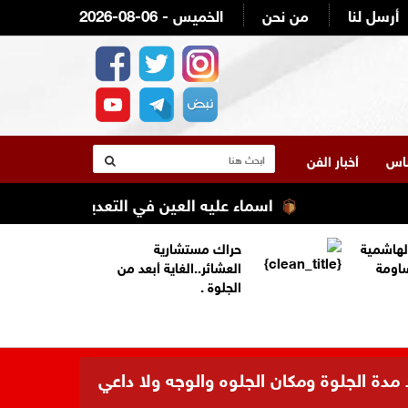
أرسل لنا
من نحن
2026-08-06 - الخميس
لناس
أخبار الفن
اسماء عليه العين في التعديل الوزاري القادم ع
لهاشمية
حراك مستشارية
ساومة
العشائر..الغاية أبعد من
الجلوة .
 مدة الجلوة ومكان الجلوه والوجه ولا داعي