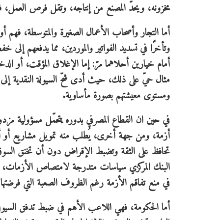
مخزونه، ويحدّ المصنع من إنتاجه، وتقل فرص العمل، ف
أما التجار وأصحاب الأعمال الصغيرة والمتوسطة، فهم 
وتأخرًا في تسديد الفواتير والموردين، مما يدفعهم إل
أمام خيارين أحلاهما مرّ: إما الإغلاق المؤقت، أو الدخو
مثال حيّ على ذلك، حيث أدى شحّ السيولة النقدية إلى 
ومستوى معيشتهم بصورة مأساوية.
في حين ان القطاع المصرفي بدوره يتحمّل مسؤولية مزدو
أزمة، ومن جهة أخرى، يُطلب منه تمويل مشاريع أو أفراد 
تحافظ على الثقة وتضبط الإقراض دون أن تخنق السوق.
البنك المركزي سياسات متدرجة لامتصاص الأزمات، كخ
في منع تفاقم الأزمة رغم الظروف الصعبة التي فرضتها
أما الحكومة، فهي اللاعب الأهم في ضبط تدفق السيولة 