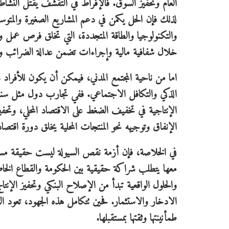
العام وتحفيز السوق. فالإفراط في التقشف يقتل النشا
لذلك فإن الحل يكمن في دعم المشاريع الصغيرة والمتوس
والتكنولوجيا والطاقة المتجددة، التي تخلق فرص عمل وت
خلال شفافية مالية وإجراءات تضمن عدالة الضرائب وم
اما من ناحية المجتمع المدني، فيمكن أن يكون للأفراد 
الذكي والتكافل الاجتماعي. ففي تجارب دول مثل سنغافو
الإنتاجية في تخفيف الضغط على الاقتصاد المحلي، وتحفيز
الإنفاق وتوجيهه نحو المنتجات المحلية يخلق دورة اقتصا
في الخلاصة، فإن أزمة نقص السيولة ليست حقيقة مسلم 
معها يتطلب شراكة حقيقية بين الحكومة والقطاع الخاص وا
والحلول الواقعية تبدأ من الإصلاح البنكي وتحفيز الإنتاج
الادخار والاستثمار. فحين تتكامل هذه الجهود، تعود ال
طمأنينتها وثقتها بمستقبلها.