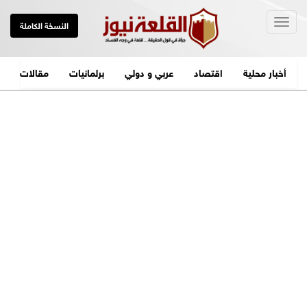
Togg
النسخة الكاملة
navig
أخبار محلية
اقتصاد
عربي و دولي
برلمانيات
مقالات