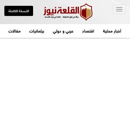
Togg
النسخة الكاملة
navig
أخبار محلية
اقتصاد
عربي و دولي
برلمانيات
مقالات