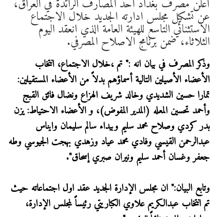
أعلن مصرف بغداد احد المصارف الرائدة في العراق،
عن تشكيل مجلس ادارته الجديد خلال الاجتماع
الاستثنائي التاسع للهيئة العامة الذي انعقد اليوم
الثلاثاء، ضمن برنامج الاصلاح المصرفي.
وذكر المصرف في بيان انه :" تم ،خلال الاجتماع، انتخاب
الأعضاء الأصيلين التالية أسماؤهم بدلاً من الأعضاء المستقيلين:
تمارا حسين الشديدي وخالد شريف الهزاع ونضال فائق القبج
وأحمد تحسين المعله (المدير المفوض)، و الأعضاء الاحتياط: يزن
بدر كردي وصلاح محمد سليم وبيداء سالم سليمان وايناس
عبدالرحمن القيسي وفادي محمد عياد وزهدي بهجت الجيوسي وطه
جعفر وغسان أحمد سليم ونيران صبري إسحاق".
وتابع البيان:" ان مجلس الإدارة الجديد عقد اول اجتماعاته حيث
تم انتخاب عبدالكريم علاوي الكباريتي رئيساً لمجلس الإدارة،