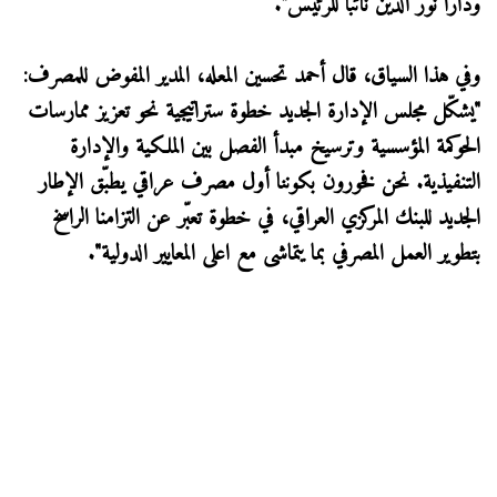
ودارا نور الدين نائباً للرئيس".
وفي هذا السياق، قال أحمد تحسين المعله، المدير المفوض للمصرف:
"يشكّل مجلس الإدارة الجديد خطوة ستراتيجية نحو تعزيز ممارسات
الحوكمة المؤسسية وترسيخ مبدأ الفصل بين الملكية والإدارة
التنفيذية. نحن فخورون بكوننا أول مصرف عراقي يطبّق الإطار
الجديد للبنك المركزي العراقي، في خطوة تعبّر عن التزامنا الراسخ
بتطوير العمل المصرفي بما يتماشى مع اعلى المعايير الدولية".