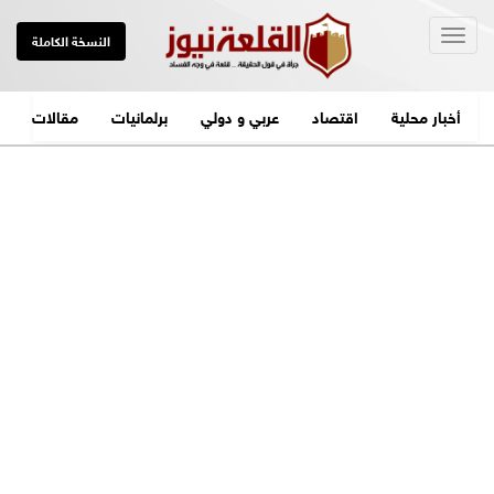
Togg
النسخة الكاملة
navig
أخبار محلية
اقتصاد
عربي و دولي
برلمانيات
مقالات