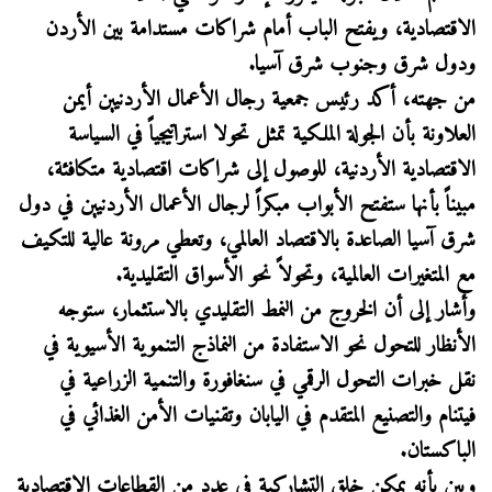
الاقتصادية، ويفتح الباب أمام شراكات مستدامة بين الأردن
ودول شرق وجنوب شرق آسيا.
من جهته، أكد رئيس جمعية رجال الأعمال الأردنيين أيمن
العلاونة بأن الجولة الملكية تمثل تحولا استراتيجياً في السياسة
الاقتصادية الأردنية، للوصول إلى شراكات اقتصادية متكافئة،
مبيناً بأنها ستفتح الأبواب مبكراً لرجال الأعمال الأردنيين في دول
شرق آسيا الصاعدة بالاقتصاد العالمي، وتعطي مرونة عالية للتكيف
مع المتغيرات العالمية، وتحولاً نحو الأسواق التقليدية.
وأشار إلى أن الخروج من النمط التقليدي بالاستثمار، ستوجه
الأنظار للتحول نحو الاستفادة من النماذج التنموية الأسيوية في
نقل خبرات التحول الرقمي في سنغافورة والتنمية الزراعية في
فيتنام والتصنيع المتقدم في اليابان وتقنيات الأمن الغذائي في
الباكستان.
وبين بأنه يمكن خلق التشاركية في عدد من القطاعات الاقتصادية