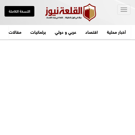
Togg
النسخة الكاملة
navig
أخبار محلية
اقتصاد
عربي و دولي
برلمانيات
مقالات