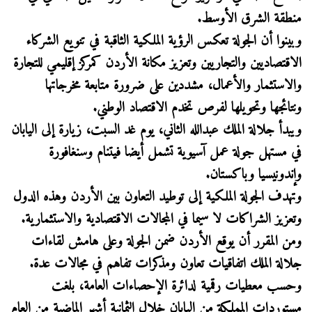
منطقة الشرق الأوسط.
وبينوا أن الجولة تعكس الرؤية الملكية الثاقبة في تنويع الشركاء
الاقتصاديين والتجاريين وتعزيز مكانة الأردن كمركز إقليمي للتجارة
والاستثمار والأعمال، مشددين على ضرورة متابعة مخرجاتها
ونتائجها وتحويلها لفرص تخدم الاقتصاد الوطني.
ويبدأ جلالة الملك عبدالله الثاني، يوم غد السبت، زيارة إلى اليابان
في مستهل جولة عمل آسيوية تشمل أيضا فيتنام وسنغافورة
وإندونيسيا وباكستان.
وتهدف الجولة الملكية إلى توطيد التعاون بين الأردن وهذه الدول
وتعزيز الشراكات لا سيما في المجالات الاقتصادية والاستثمارية.
ومن المقرر أن يوقع الأردن ضمن الجولة وعلى هامش لقاءات
جلالة الملك اتفاقيات تعاون ومذكرات تفاهم في مجالات عدة.
وحسب معطيات رقمية لدائرة الإحصاءات العامة، بلغت
مستوردات المملكة من اليابان خلال الثمانية أشهر الماضية من العام