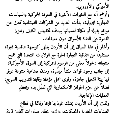
الأميركي والأوروبي.
وأوضح أنه مع التغيرات الأخيرة في التعرفة الجمركية والسياسات
التجارية الدولية، بدأت العديد من الشركات الفيتنامية تبحث عن
مواقع بديلة أو مكملة لعملياتها بهدف تخفيض الكلف وتعزيز
القدرة على النفاذ للأسواق دون معيقات.
وأشار في هذا السياق إلى أن الأردن يظهر كوجهة تنافسية مميزة،
مستفيدًا من اتفاقية التجارة الحرة مع الولايات المتحدة التي تمنح
منتجاته دخولاً معفى من الرسوم الجمركية إلى السوق الأميركية،
إلى جانب وجود قواعد منشأ ميسّرة، ومدن صناعية متنوعة تتوفر
فيها بيئة تشغيل جاهزة، وقوى عمل مؤهلة وقابلة للتدريب السريع،
فضلاً عن حزم الحوافز الاستثمارية التي تسهّل بدء وتعظيم
العمليات الإنتاجية.
ولفت إلى أن الأردن يمتلك نموذجا ناجحا وقائما في قطاع
الصناعات الجلدية والمحيكات، والذي يحقق صادرات تتجاوز 2.3