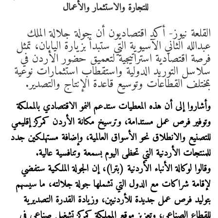
القلعة نيوز- أكد اقتصاديون أن جولة جلالة الملك
عبدالله الثاني الآسيوية التي ستبدأ بزيارة اليابان، تمثل
فرصة اقتصادية استراتيجية لتعميق حضور الأردن في
سلاسل التوريد الدولية واستقطاب استثمارات نوعية
بمختلف القطاعات وتوسيع قاعدة الإنتاج والتصدير.
وأشاروا إلى أن هذه المعطيات ستدعم النمو الاقتصادي بالمملكة
وتوفير فرص عمل مستدامة، وترسيخ مكانة الأردن كمركز إقليمي
للتصنيع والانطلاق نحو الأسواق العالمية، وإضافة مستهلكين جدد
للمنتجات الأردنية التي تحظى اليوم بسمعة وتنافسية عالية.
وقالوا لوكالة الأنباء الأردنية (بترا)، إن الجولة الملكية ستفضي
لإقامة شراكات مع الدول التي تشملها جولة جلالته، ما سيسهم
بتوليد فرص عمل جديدة للأردنيين، وزيادة القدرة التصديرية
للقطاع الصناعي، وتعزيز موقع المملكة كمركز تشغيل صناعي في