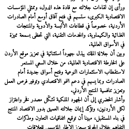
ورأى إن لقاءات جلالته مع قادة هذه الدول، وممثلي المؤسسات
الاقتصادية الكبرى، ستسهم في فتح آفاق أوسع أمام الصادرات
الأردنية، خصوصاً في قطاعات الألبسة والأدوية والمنتجات
الغذائية والكيماوية، والخدمات التقنية، التي تحظى بسمعة مميزة
في الأسواق العالمية.
وبين أن جلالة الملك يبذل جهوداً استثنائية في تعزيز موقع الأردن
على الخارطة الاقتصادية العالمية، من خلال السعي المستمر
لاستقطاب الاستثمارات النوعية وفتح أسواق جديدة أمام
الصادرات وبما يسهم في دعم النمو الاقتصادي وتوفير فرص العمل
وتعزيز تنافسية المنتج الأردني.
وأشار الخضري إلى أن الجهود الملكية تشكّل مصدر فخر واعتزاز
لكل الأردنيين، وتؤكد إيمان جلالته العميق بدور الاقتصاد المنتج
في بناء المستقبل، مبينا أن توقيع اتفاقيات التعاون ومذكرات
التفاهم خلال الجولة سيعزز الإطار المؤسسي للعلاقات