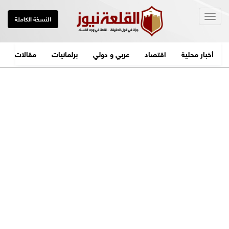
Togg
النسخة الكاملة
navig
أخبار محلية
اقتصاد
عربي و دولي
برلمانيات
مقالات