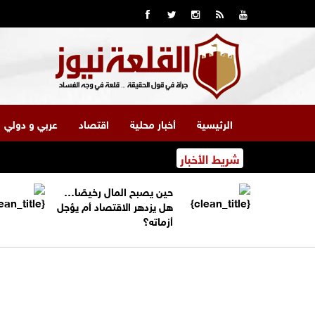
الرئيسية
أخبار محلية
اقتصاد
عربي و دولي
شريط الأخبار
حين يصبح المال رخيصًا…
هل يزدهر الاقتصاد أم يؤجل
أزماته؟