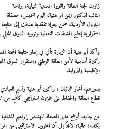
زارت لجنة الطاقة والثروة المعدنية النيابية، برئاسة
النائب الدكتور ايمن ابو هنية، اليوم الخميس، مصفاة
البترول الأردنية، ضمن جولة تفقدية هدفت إلى متابعة س
استمرارية إنتاج المشتقات النفطية وتزويد السوق المحلي 
وأكد أبو هنية أن الزيارة تأتي في إطار متابعة اللجنة ال
ركيزة أساسية لأمن الطاقة الوطني واستقرار السوق الم
الإقليمية والدولية.
بدورهم، أشار النائبان ، راكين أبو هنية ونسيم العبادي
قطاع الطاقة والحفاظ على مخزون استراتيجي كافٍ من ا
من جانبه، أوضح مدير المصفاة المهندس إبراهيم المشاقبة
بكفاءة عالية، لافتًا إلى أن المخزون الاستراتيجي من ا