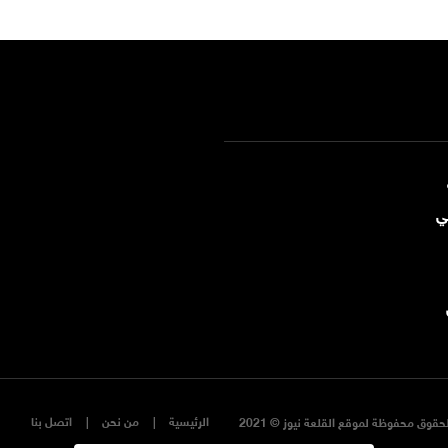
ي
الرئيسية
من نحن
اتصل بنا
حقوق محفوظة لموقع القلعة نيوز © 2021