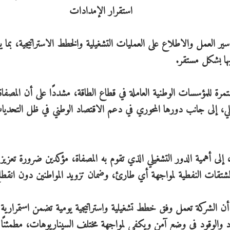
ير العمل والاطلاع على العمليات التشغيلية والخطط الاستراتيجية، بما
بها بشكل مستقر.
مستمرة للمؤسسات الوطنية العاملة في قطاع الطاقة، مشددًا على أن المصفاة
حلي، إلى جانب دورها المحوري في دعم الاقتصاد الوطني في ظل التحدي
، إلى أهمية الدور التشغيلي الذي تقوم به المصفاة، مؤكدين ضرورة تعزيز
لمشتقات النفطية لمواجهة أي طارئ، وضمان تزويد المواطنين دون انقطا
 أن الشركة تعمل وفق خطط تشغيلية واستراتيجية يومية تضمن استمرارية ا
لمواد والوقود في وضع آمن ويكفي لمواجهة مختلف السيناريوهات، مطمئنًا