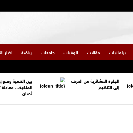
برلمانيات
مقالات
الوفيات
جامعات
رياضة
اخبار ا
الجلوة العشائرية من العرف
بين التنمية وصون
إلى التنظيم
الملكية… معادلة 
تُصان