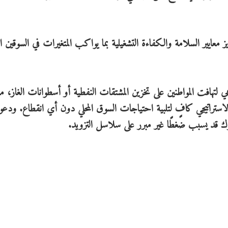
ايير السلامة والكفاءة التشغيلية بما يواكب المتغيرات في السوقين ا
اعي لتهافت المواطنين على تخزين المشتقات النفطية أو أسطوانات الغاز، 
استراتيجي كافٍ لتلبية احتياجات السوق المحلي دون أي انقطاع. ودعوا
وك قد يسبب ضغطًا غير مبرر على سلاسل التزويد.