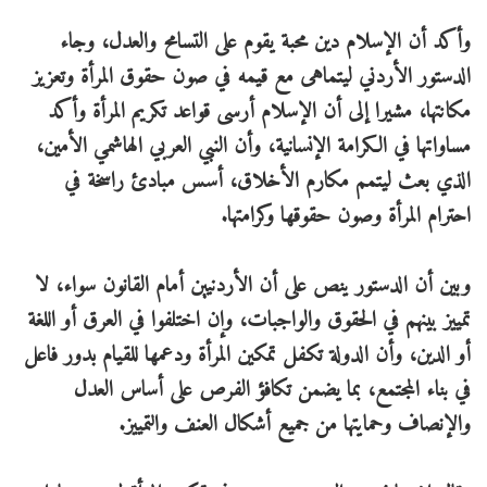
وأكد أن الإسلام دين محبة يقوم على التسامح والعدل، وجاء
الدستور الأردني ليتماهى مع قيمه في صون حقوق المرأة وتعزيز
مكانتها، مشيرا إلى أن الإسلام أرسى قواعد تكريم المرأة وأكد
مساواتها في الكرامة الإنسانية، وأن النبي العربي الهاشمي الأمين،
الذي بعث ليتمم مكارم الأخلاق، أسس مبادئ راسخة في
احترام المرأة وصون حقوقها وكرامتها.
وبين أن الدستور ينص على أن الأردنيين أمام القانون سواء، لا
تمييز بينهم في الحقوق والواجبات، وإن اختلفوا في العرق أو اللغة
أو الدين، وأن الدولة تكفل تمكين المرأة ودعمها للقيام بدور فاعل
في بناء المجتمع، بما يضمن تكافؤ الفرص على أساس العدل
والإنصاف وحمايتها من جميع أشكال العنف والتمييز.