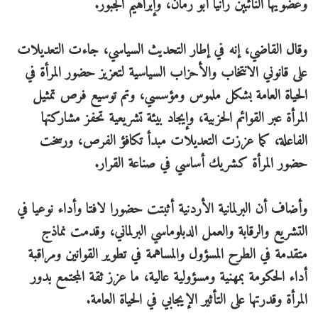
وعضويها النائبين رانيا أبو رمان، وإبراهيم الجبور.
وقال القاضي، إنه في إطار التحديث السياسي، جاءت التعديلات
على قانوني الانتخاب والأحزاب السياسية لتعزيز حضور المرأة في
الحياة العامة بشكل ملموس ومؤسسي، وتم توسيع فرص تمثيل
المرأة عبر القوائم الحزبية، وإيجاد بيئة تشريعية تحفز مشاركتها
الفاعلة، كما عززت التعديلات مبدأ تكافؤ الفرص، ورسخت
حضور المرأة كشريك أساسي في صناعة القرار.
وأضاف أن البرلمانية الأردنية أثبتت حضورا لافتا وأداء نوعيا في
التشريع والرقابة والعمل الدبلوماسي البرلماني، وقدمت نماذج
متقدمة في الطرح المسؤول والمساهمة في تطوير القوانين ومراقبة
أداء الحكومة بمهنية ومسؤولية عالية، ما عزز ثقة المجتمع بدور
المرأة وقدرتها على التأثير الإيجابي في الحياة العامة.