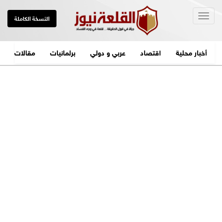
Togg
النسخة الكاملة
navig
أخبار محلية
اقتصاد
عربي و دولي
برلمانيات
مقالات