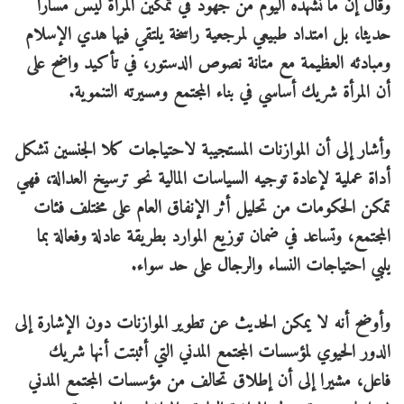
وقال إن ما نشهده اليوم من جهود في تمكين المرأة ليس مسارا
حديثا، بل امتداد طبيعي لمرجعية راسخة يلتقي فيها هدي الإسلام
ومبادئه العظيمة مع متانة نصوص الدستور، في تأكيد واضح على
أن المرأة شريك أساسي في بناء المجتمع ومسيرته التنموية.
وأشار إلى أن الموازنات المستجيبة لاحتياجات كلا الجنسين تشكل
أداة عملية لإعادة توجيه السياسات المالية نحو ترسيخ العدالة، فهي
تمكن الحكومات من تحليل أثر الإنفاق العام على مختلف فئات
المجتمع، وتساعد في ضمان توزيع الموارد بطريقة عادلة وفعالة بما
يلبي احتياجات النساء والرجال على حد سواء.
وأوضح أنه لا يمكن الحديث عن تطوير الموازنات دون الإشارة إلى
الدور الحيوي لمؤسسات المجتمع المدني التي أثبتت أنها شريك
فاعل، مشيرا إلى أن إطلاق تحالف من مؤسسات المجتمع المدني