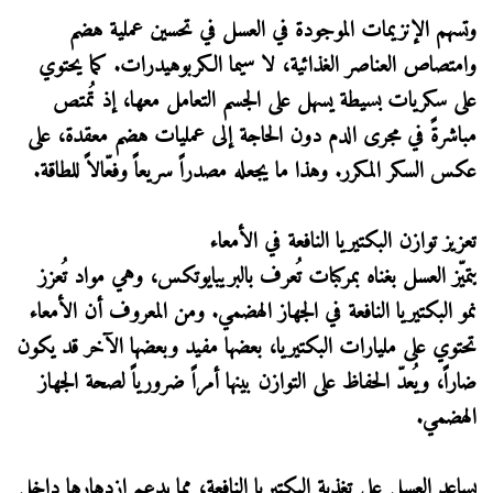
وتسهم الإنزيمات الموجودة في العسل في تحسين عملية هضم
وامتصاص العناصر الغذائية، لا سيما الكربوهيدرات. كما يحتوي
على سكريات بسيطة يسهل على الجسم التعامل معها، إذ تُمتص
مباشرةً في مجرى الدم دون الحاجة إلى عمليات هضم معقدة، على
عكس السكر المكرر. وهذا ما يجعله مصدراً سريعاً وفعّالاً للطاقة.
تعزيز توازن البكتيريا النافعة في الأمعاء
يتميّز العسل بغناه بمركبات تُعرف بالبريبايوتكس، وهي مواد تُعزز
نمو البكتيريا النافعة في الجهاز الهضمي. ومن المعروف أن الأمعاء
تحتوي على مليارات البكتيريا، بعضها مفيد وبعضها الآخر قد يكون
ضاراً، ويُعدّ الحفاظ على التوازن بينها أمراً ضرورياً لصحة الجهاز
الهضمي.
يساعد العسل على تغذية البكتيريا النافعة، مما يدعم ازدهارها داخل