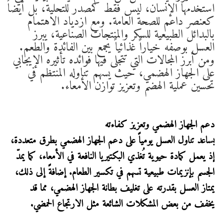
استخدمها الإنسان، ليس فقط كمصدر للتحلية، بل أيضاً
كعنصر داعم للصحة العامة. ومع ازدياد الاهتمام
بالبدائل الطبيعية للسكر والمنتجات الصناعية، يبرز
العسل بوصفه خياراً غذائياً يجمع بين الفائدة والطعم.
ومن أبرز المجالات التي تتجلى فيها فوائده تأثيره الإيجابي
على الجهاز الهضمي، حيث يسهم تناوله المنتظم في
تحسين عملية الهضم وتعزيز توازن الأمعاء.
دعم الجهاز الهضمي وتعزيز كفاءته
يساعد تناول العسل يومياً على دعم الجهاز الهضمي بطرق متعددة،
إذ يعمل كمادة حيوية تُغذي البكتيريا النافعة في الأمعاء، كما يمدّ
الجسم بإنزيمات طبيعية تسهم في تكسير الطعام. إضافةً إلى ذلك،
يمتاز العسل بقدرته على تغليف بطانة الجهاز الهضمي، مما قد
يخفف من بعض المشكلات الشائعة مثل الارتجاع الحمضي.