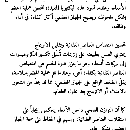
الأمعاء. وعندما تسود هذه البكتيريا المفيدة، تتحسن عملية الهضم
بشكل ملحوظ، ويصبح الجهاز الهضمي أكثر كفاءة في أداء
وظائفه.
تحسين امتصاص العناصر الغذائية وتقليل الانزعاج
يحتوي العسل بطبيعته على إنزيمات تُسهّل تكسير الكربوهيدرات
إلى مركبات أبسط، وهو ما يعزز قدرة الجسم على امتصاص
العناصر الغذائية بكفاءة أعلى. وعندما تتم عملية الهضم بسلاسة،
يقلّ الضغط الواقع على الجهاز الهضمي، مما قد يحدّ من الشعور
بالامتلاء أو الانزعاج بعد تناول الطعام.
كما أن التوازن الصحي داخل الأمعاء ينعكس إيجاباً على
استقلاب العناصر الغذائية، ويسهم في الحفاظ على صحة الجهاز
الهضمي بشكل عام.