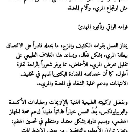
مثل ارتجاع المريء وآلام المعدة.
قوامه الواقي وتأثيره المهدئ
يمتاز العسل بقوامه الكثيف واللزج، ما يجعله قادراً على الالتصاق
ببطانة المريء بشكل فعّال. ويساعد هذا الغلاف الطبيعي على
تقليل تعرض المريء للأحماض، مما يوفر شعوراً بالراحة لفترة
أطول. كما أن خصائصه المضادة للبكتيريا تسهم في تخفيف
الالتهابات ودعم عملية الشفاء في المعدة والمريء.
وبفضل تركيبته الطبيعية الغنية بالإنزيمات ومضادات الأكسدة
والبريبايوتكس، يُعدّ العسل خياراً غذائياً مفيداً لدعم صحة الجهاز
الهضمي. ويسهم تناوله بشكل معتدل ومنتظم في تحسين الهضم،
وتعزيز توازن الأمعاء، والتخفيف من بعض الاضطرابات