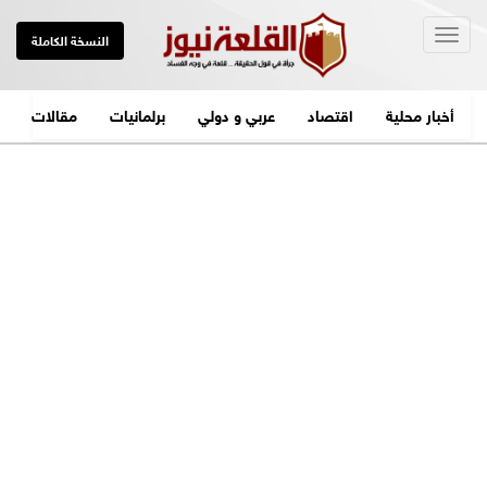
Togg
النسخة الكاملة
navig
أخبار محلية
اقتصاد
عربي و دولي
برلمانيات
مقالات