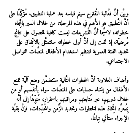
وبيَّن أنَّ فعَّالية المُقترح سيتم قياسه بعد عملية التطبيق، مُؤكِّدًا على
أنَّ التَّطبيق هو الأهم في هذه المرحلة، من خلال السير باتِّجاه
خطواته، لاسيَّما أنَّ التَّشريعات ليست كافية للحصول على نتائج
مُرضيّة، إذ لفت إلى أنَّ أولى خطواته ستتمثَّل بالاتِّفاق على
تحديد الفئة العمرية لتنظيم استخدام الأطفال لمنصَّات التواصل
الاجتماعي.
وأضاف العلاونة أنَّ الخطوات التَّالية ستتضمَّن وضع آليّة تمنع
الأطفال من إنشاء حسابات على المنصَّات سواء بأنفسهم أو من
خلال ذويهم، عبر مُتابعتهم ومراقبتهم باستمرار، مُنوِّهًا إلى أنَّه
بِمُجرَّد اتِّخاذ هذه الخطوات وتحديد الزَّمن والمُحدِّدات، فإنَّ بقيَّة
الإجراء ستأتي تِباعًا.