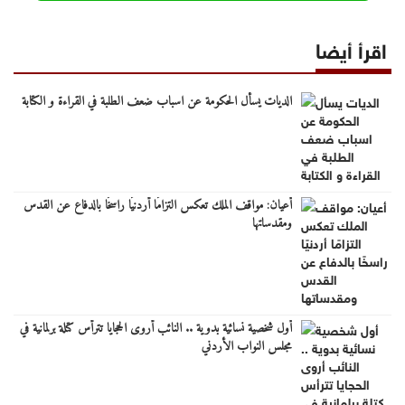
اقرأ أيضا
الديات يسأل الحكومة عن اسباب ضعف الطلبة في القراءة و الكتابة
أعيان: مواقف الملك تعكس التزامًا أردنيًا راسخًا بالدفاع عن القدس
ومقدساتها
أول شخصية نسائية بدوية .. النائب أروى الحجايا تترأس كتلة برلمانية في
مجلس النواب الأردني