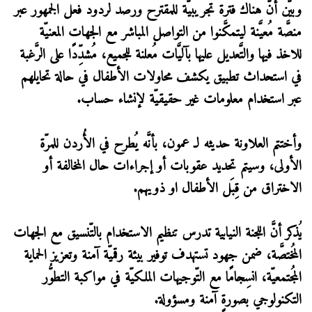
وبيَّن أنَّ هناك فترة تجريبيّة للمقترح ورصد لردود فعل الجمهور عبر
منصَّة مُعيَّنة ليتمكَّنوا من التواصل المباشر مع الجهات المعنيّة
للاخذ فيها والتَّعديل عليها بآليَّات مُعلنة للجميع، مُشدِّدًا على الرَّغبة
في استحداث تطبيق يكشف محاولات الأطفال في حالة تحايلهم
عبر استخدام معلومات غير حقيقيّة لإنشاء حساب.
وأختتم العلاونة حديثه لـ عمون، بأنَّه يُطرح في الأُردن للمرّة
الأولى، وسيتم تحديد عقوبات أو إجراءات حال المخالفة أو
الاختراق من قِبَل الأطفال او ذويهم.
يُذكر أنَّ اللجنة النيابية تدرس تنظيم الاستخدام بالتّنسيق مع الجهات
المُختصَّة، ضمن جهود تستهدف توفير بيئة رقميّة آمنة وتعزيز الحماية
المُجتمعيّة، انسِجامًا مع التّوجيهات الملكيّة في مواكبة التطوُّر
التكنولوجي بصورةٍ آمنة ومسؤولة.