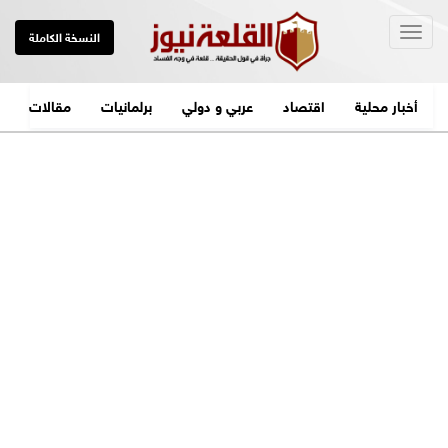
Togg
النسخة الكاملة
navig
أخبار محلية
اقتصاد
عربي و دولي
برلمانيات
مقالات