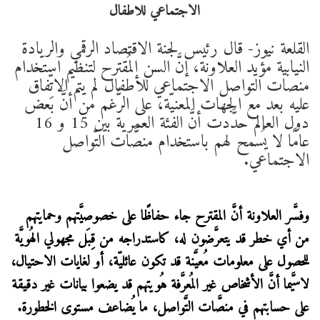
القلعة نيوز- قال رئيس لجنة الاقتصاد الرقمي والريادة
النيابية مؤيد العلاونة، إنَّ السن المُقترح لتنظيم استخدام
منصات التواصل الاجتماعي للأطفال لم يتم الاتِّفاق
عليه بعد مع الجهات المعنيّة، على الرُّغم من أنَّ بعض
دول العالم حدَّدت أنَّ الفئة العمرية بين 15 و 16
عامًا لا يُسمح لهم باستخدام منصَّات التّواصل
الاجتماعي.
وفسَّر العلاونة أنَّ المقترح جاء حفاظًا على خصوصيَّتهم وحمايتهم
من أي خطر قد يتعرَّضون له، كاستدراجه من قِبَل مجهولي الهُويَّة
للحصول على معلومات مُعيَّنة قد تكون عائليّة، أو لغايات الاحتيال،
لاسيَّما أنَّ الأشخاص غير المُعرَّفة هُويتهم قد يضعوا بيانات غير دقيقة
على حسابتهم في منصَّات التَّواصل، ما يُضاعف مستوى الخطورة.