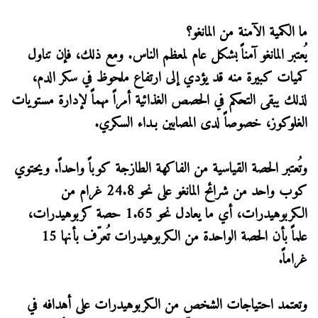
ما الكمية الآمنة من المانغو؟
يُعتبر المانغو آمناً بشكل عام لمعظم الناس. ومع ذلك، فإن تناول
كميات كبيرة منه قد يؤدي إلى ارتفاع ملحوظ في سكر الدم،
لذلك يبقى التحكم في الحصص الغذائية أمراً مهماً لإدارة مستويات
الغلوكوز، خصوصاً لدى المصابين بـداء السكري.
وتُعتبر الحصة القياسية من الفاكهة الطازجة كوباً واحداً. ويحتوي
كوب واحد من شرائح المانغو على نحو 24.8 غرام من
الكربوهيدرات، أي ما يعادل نحو 1.65 حصة كربوهيدرات،
علماً بأن الحصة الواحدة من الكربوهيدرات تُعرّف بأنها 15
غراماً.
وتعتمد احتياجات الشخص من الكربوهيدرات على أهدافه في