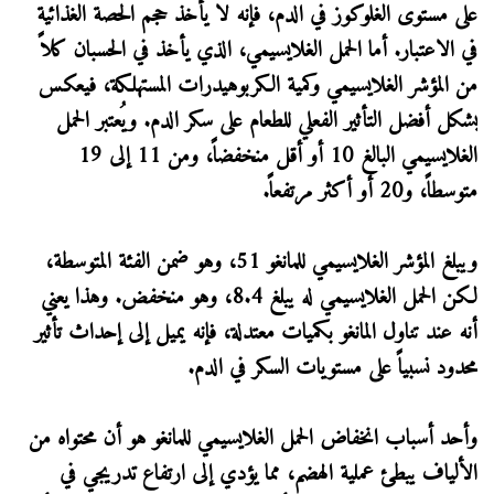
على مستوى الغلوكوز في الدم، فإنه لا يأخذ حجم الحصة الغذائية
في الاعتبار. أما الحمل الغلايسيمي، الذي يأخذ في الحسبان كلاً
من المؤشر الغلايسيمي وكمية الكربوهيدرات المستهلكة، فيعكس
بشكل أفضل التأثير الفعلي للطعام على سكر الدم. ويُعتبر الحمل
الغلايسيمي البالغ 10 أو أقل منخفضاً، ومن 11 إلى 19
متوسطاً، و20 أو أكثر مرتفعاً.
ويبلغ المؤشر الغلايسيمي للمانغو 51، وهو ضمن الفئة المتوسطة،
لكن الحمل الغلايسيمي له يبلغ 8.4، وهو منخفض. وهذا يعني
أنه عند تناول المانغو بكميات معتدلة، فإنه يميل إلى إحداث تأثير
محدود نسبياً على مستويات السكر في الدم.
وأحد أسباب انخفاض الحمل الغلايسيمي للمانغو هو أن محتواه من
الألياف يبطئ عملية الهضم، مما يؤدي إلى ارتفاع تدريجي في