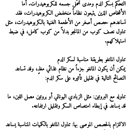
التحكم بسكر الدم ومدى تحمّل جسمه للكربوهيدرات. أما
الأشخاص الذين يتبعون نظاماً منخفض الكربوهيدرات، فقد
تساعدهم حصص أصغر من الأطعمة الغنية بالكربوهيدرات، مثل
تناول نصف كوب من المانجو بدلاً من كوب كامل، في ضبط
استهلاكهم.
تناول المانغو بطريقة مناسبة لسكر الدم
يمكن أن يكون المانغو جزءاً من نظام غذائي مغذٍ، وقد تساعد
النصائح التالية في تقليل تأثيره على سكر الدم:
تناوله مع البروتين: مثل الزبادي اليوناني أو بروتين مصل اللبن، ما
قد يساعد في إبطاء امتصاص السكر وتقليل ارتفاعه.
الالتزام بالحصص الموصى بها: تناول المانغو بالكميات المناسبة يساعد