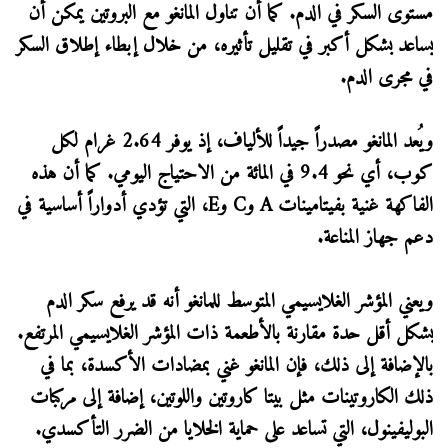
مستوى السكر في الدم. كما أن تناول المانغو مع البروتين يمكن أن
يساعد بشكل أكبر في تقليل تأثيره، من خلال إبطاء إطلاق السكر
في مجرى الدم.
ويُعد المانغو مصدراً جيداً للألياف، إذ يوفر 2.64 غرام لكل
كوب، أي نحو 9.4 في المائة من الاحتياج اليومي. كما أن هذه
الفاكهة غنية بفيتامينات A وC وE، التي تؤدي أدواراً أساسية في
دعم جهاز المناعة.
ويعني المؤشر الغلايسيمي المتوسط للمانغو أنه قد يرفع سكر الدم
بشكل أقل حدة مقارنة بالأطعمة ذات المؤشر الغلايسيمي المرتفع.
بالإضافة إلى ذلك، فإن المانغو غني بمضادات الأكسدة، بما في
ذلك الكاروتينات مثل بيتا كاروتين واللوتين، إضافة إلى مركبات
البوليفينول، التي تساعد على حماية الخلايا من الضرر التأكسدي.