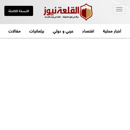
Togg
النسخة الكاملة
navig
أخبار محلية
اقتصاد
عربي و دولي
برلمانيات
مقالات