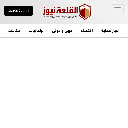
Togg
النسخة الكاملة
navig
أخبار محلية
اقتصاد
عربي و دولي
برلمانيات
مقالات