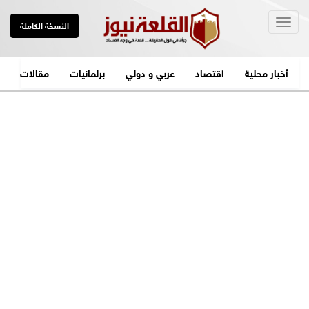
Togg
النسخة الكاملة
navig
أخبار محلية
اقتصاد
عربي و دولي
برلمانيات
مقالات