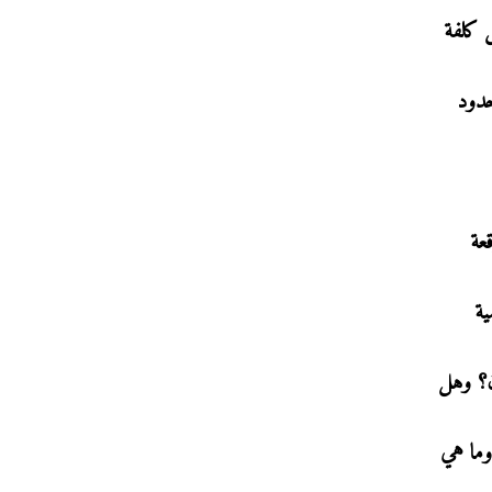
ل كلفة
حدود
عة
ية
ن؟ وهل
وما هي