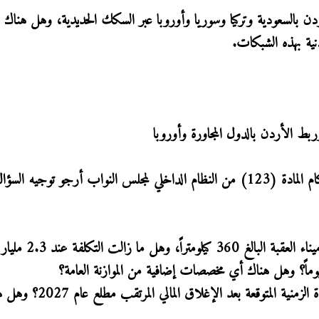
السعودية وتركيا وسوريا وأوروبا عبر السكك الحديدية، وهل هناك
ية بهذه الشبكات.
ربط الأردن بالدول المجاورة وأوروبا
استنادًا لأحكام المادة (96) من الدستور، وعملاً بأحكام المادة (123) من النظام الداخلي لمجلس النواب أرجو توجيه
1) ما هي القيمة الإجمالية الفعلية لمشروع سكة حديد ميناء الع
2) ما هي الجداول الزمنية الدقيقة للتنفيذ، وما هي المدة الزمنية المتوقعة بعد الإغ