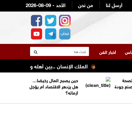
أرسل لنا
من نحن
2026-08-09 - الأحد
لناس
أخبار الفن
الملك الإنسان ..بين أهله وعشيرته في الجنوب
الصحة
حين يصبح المال رخيصًا…
تصنع جودة
هل يزدهر الاقتصاد أم يؤجل
أزماته؟