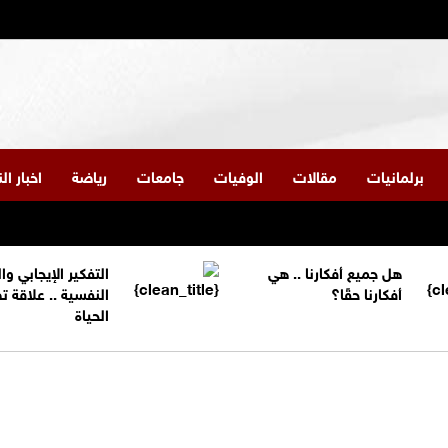
برلمانيات
مقالات
الوفيات
جامعات
رياضة
اخبار ا
هل جميع أفكارنا .. هي
التفكير الإيجابي و
أفكارنا حقًا؟
النفسية .. علاقة 
الحياة