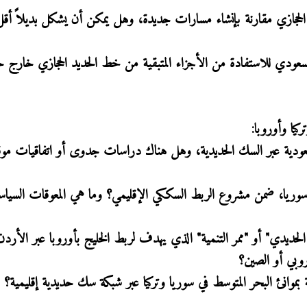
 الحجازي مقارنة بإنشاء مسارات جديدة، وهل يمكن أن يشكل بديلاً أق
سعودي للاستفادة من الأجزاء المتبقية من خط الحديد الحجازي خارج 
يا وأوروبا:
ودية عبر السك الحديدية، وهل هناك دراسات جدوى أو اتفاقيات موق
سوريا، ضمن مشروع الربط السككي الإقليمي؟ وما هي المعوقات السياس
لحديدي" أو "ممر التنمية" الذي يهدف لربط الخليج بأوروبا عبر الأرد
وبي أو الصين؟
بموانئ البحر المتوسط في سوريا وتركيا عبر شبكة سك حديدية إقليمية؟ 