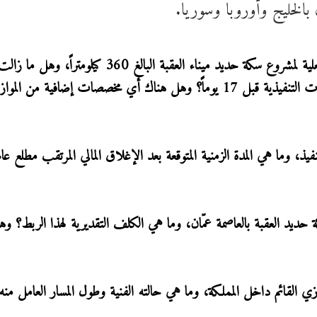
الخليج وأوروبا وسوريا.
واستفسر مشوقة في 21 سؤالا عن القيمة الإجمالية الفعلية لمشروع سكة حديد ميناء العقبة البالغ 60
عند 2.3 مليار دولار بعد توقيع اتفاقيات بدء الإجراءات التنفيذية قبل 17 يوماً؟ وهل هناك أي مخصصات إضافية من المو
نفيذ، وما هي المدة الزمنية المتوقعة بعد الإغلاق المالي المرتقب مطلع عا
يد العقبة بالعاصمة عمّان، وما هي الكلف التقديرية لهذا الربط؟ و
ي القائم داخل المملكة، وما هي حالته الفنية وطول المسار العامل منه