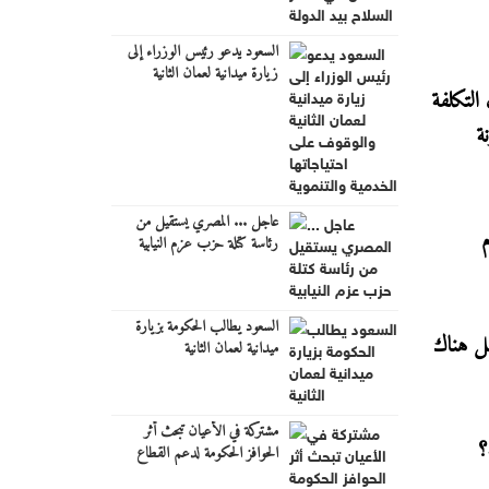
السعود يدعو رئيس الوزراء إلى
زيارة ميدانية لعمان الثانية
والوقوف على احتياجاتها الخدمية
3 كيلومتراً، وهل ما زالت التكلفة
والتنموية
ازنة
عاجل ... المصري يستقيل من
م
رئاسة كتلة حزب عزم النيابية
السعود يطالب الحكومة بزيارة
هل هناك
ميدانية لعمان الثانية
مشتركة في الأعيان تبحث أثر
؟
الحوافز الحكومة لدعم القطاع
السياحي