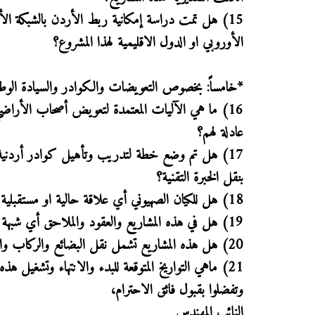
15) هل تمت دراسة إمكانية ربط الأردن بالشبكة الأ
الأوروبي او الدول الاقليمية لهذا المشروع؟
*خامساً: بخصوص التعويضات والكوادر والسيادة الوطن
16) ما هي الآليات المعتمدة لتعويض أصحاب الأراضي
عادلة لهم؟
17) هل تم وضع خطة لتدريب وتأهيل كوادر أردنية 
بنقل الخبرة التقنية؟
18) هل للكيان الصهيوني أي علاقة حالية او مستقبلية بهذه المشاريع المذكورة او غيرها؟
19) هل في هذه المشاريع والعقود والملاحق أي شبهة قد تضر بالدور السيادي للاردن؟
20) هل هذه المشاريع تشمل نقل البضائع والركاب والسياحة؟
21) ماهي التواريخ المتوقعة للبدء والانتهاء وتشغيل هذه المشاريع؟
وتفضلوا بقبول فائق الاحترام،
النائب المهندس