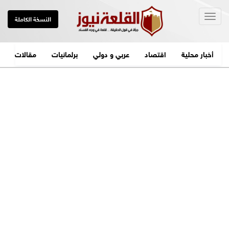
Togg
النسخة الكاملة
navig
أخبار محلية
اقتصاد
عربي و دولي
برلمانيات
مقالات