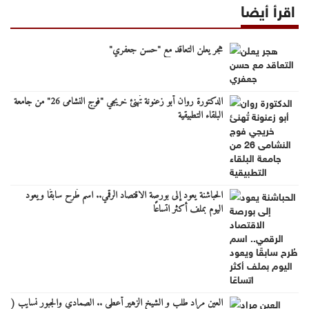
اقرأ أيضا
هجر يعلن التعاقد مع "حسن جعفري"
الدكتورة روان أبو زعنونة تُهنئ خريجي "فوج النشامى 26" من جامعة
البلقاء التطبيقية
الحباشنة يعود إلى بورصة الاقتصاد الرقمي.. اسم طُرح سابقًا ويعود
اليوم بملف أكثر اتساعًا
العين مراد طلب و الشيخ الزهير أعطى .. الصمادي والجبور نسايب (