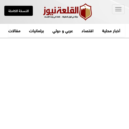
Togg
النسخة الكاملة
navig
أخبار محلية
اقتصاد
عربي و دولي
برلمانيات
مقالات