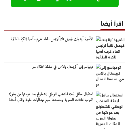
اقرأ أيضا
الأميرة آية بنت فيصل نائباً لرئيس اتحاد غرب آسيا للكرة الطائرة
تومياسو إلى كريستال بالاس في صفقة انتقال حر
استقبال حافل لبعثة المنتخب الوطني للشطرنج بعد عودتها من بطولة
العرب للفئات العمرية وحصدها سبع ميداليات ملونة ولقب أستاذ
دولي