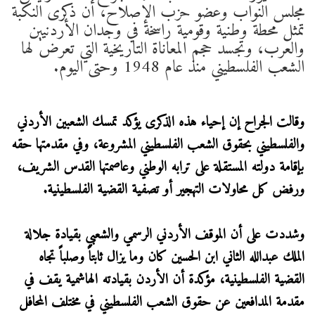
مجلس النواب وعضو حزب الإصلاح، أن ذكرى النكبة
تمثل محطة وطنية وقومية راسخة في وجدان الأردنيين
والعرب، وتجسد حجم المعاناة التاريخية التي تعرض لها
الشعب الفلسطيني منذ عام 1948 وحتى اليوم.
وقالت الجراح إن إحياء هذه الذكرى يؤكد تمسك الشعبين الأردني
والفلسطيني بحقوق الشعب الفلسطيني المشروعة، وفي مقدمتها حقه
بإقامة دولته المستقلة على ترابه الوطني وعاصمتها القدس الشريف،
ورفض كل محاولات التهجير أو تصفية القضية الفلسطينية.
وشددت على أن الموقف الأردني الرسمي والشعبي بقيادة جلالة
الملك عبدالله الثاني ابن الحسين كان وما يزال ثابتاً وصلباً تجاه
القضية الفلسطينية، مؤكدة أن الأردن بقيادته الهاشمية يقف في
مقدمة المدافعين عن حقوق الشعب الفلسطيني في مختلف المحافل