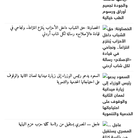
الخصاونة: حق الشباب داخل الأحزاب يُنتزع انتزاعاً.. ونجاحي في
قيادة «الإصلاح» رسالة لكل شاب أردني
السعود يدعو رئيس الوزراء إلى زيارة ميدانية لعمان الثانية والوقوف
على احتياجاتها الخدمية والتنموية
عاجل ... المصري يستقيل من رئاسة كتلة حزب عزم النيابية