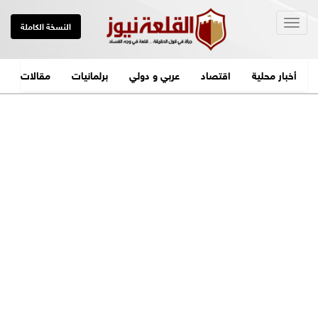
Togg
النسخة الكاملة
navig
أخبار محلية
اقتصاد
عربي و دولي
برلمانيات
مقالات