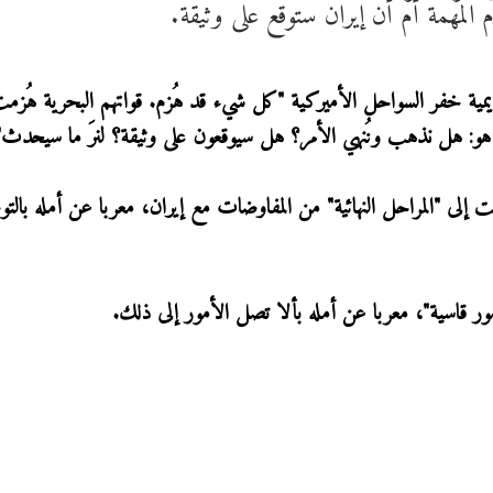
 المهمة أم أن إيران ستوقع على وثيقة.
ة خفر السواحل الأميركية "كل شيء قد هُزم. قواتهم البحرية هُزم
 هو: هل نذهب ونُنهي الأمر؟ هل سيوقعون على وثيقة؟ لنرَ ما سيحدث"
 إلى "المراحل النهائية" من المفاوضات مع إيران، معربا عن أمله بالت
مور قاسية"، معربا عن أمله بألا تصل الأمور إلى ذلك.