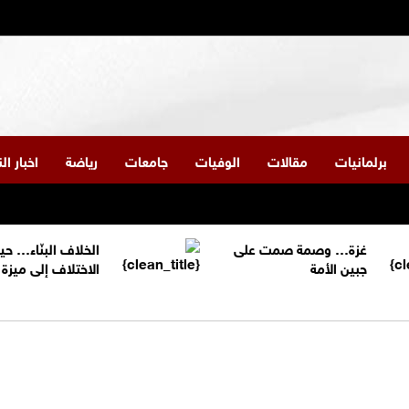
برلمانيات
مقالات
الوفيات
جامعات
رياضة
اخبار ا
غزة… وصمة صمت على
الخلاف البنّاء… حي
جبين الأمة
الاختلاف إلى ميز