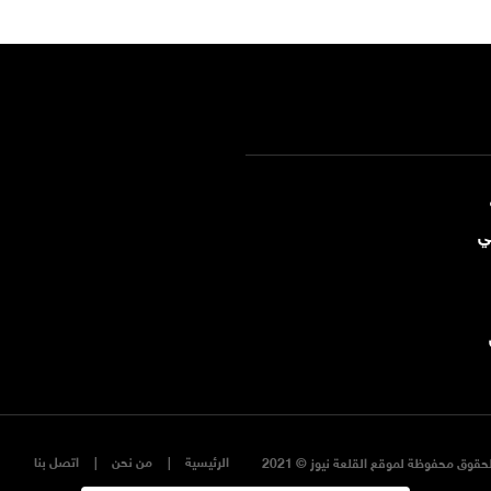
ي
الرئيسية
من نحن
اتصل بنا
حقوق محفوظة لموقع القلعة نيوز © 2021