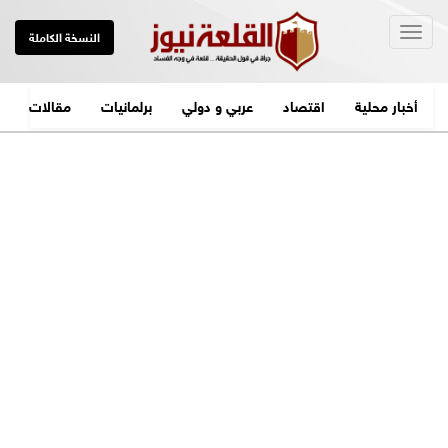
Togg
النسخة الكاملة
navig
أخبار محلية
اقتصاد
عربي و دولي
برلمانيات
مقالات