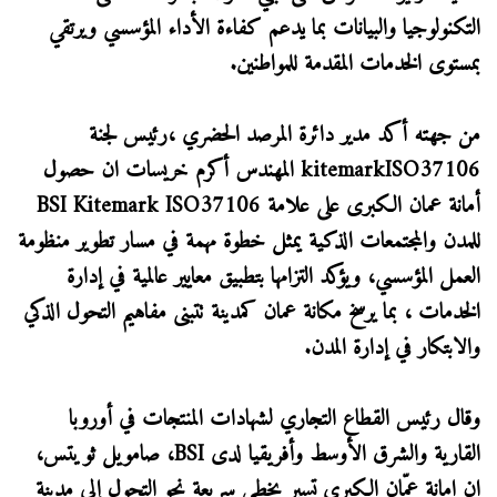
التكنولوجيا والبيانات بما يدعم كفاءة الأداء المؤسسي ويرتقي
بمستوى الخدمات المقدمة للمواطنين.
من جهته أكد مدير دائرة المرصد الحضري ،رئيس لجنة
kitemarkISO37106 المهندس أكرم خريسات ان حصول
أمانة عمان الكبرى على علامة ️BSI Kitemark ISO37106
للمدن والمجتمعات الذكية يمثل خطوة مهمة في مسار تطوير منظومة
العمل المؤسسي، ويؤكد التزامها بتطبيق معايير عالمية في إدارة
الخدمات ، بما يرسخ مكانة عمان كمدينة تتبنى مفاهيم التحول الذكي
والابتكار في إدارة المدن.
وقال رئيس القطاع التجاري لشهادات المنتجات في أوروبا
القارية والشرق الأوسط وأفريقيا لدى BSI، صامويل ثويتس،
ان امانة عمّان الكبرى تسير بخطى سريعة نحو التحول إلى مدينة