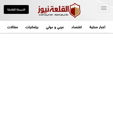
Togg
النسخة الكاملة
navig
أخبار محلية
اقتصاد
عربي و دولي
برلمانيات
مقالات