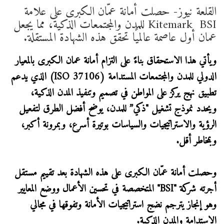
القلعة نيوز- حصلت أمانة عمّان الكبرى على علامة
Kitemark ️ BSI للمدن والمجتمعات الذكية، مما يجعل
عمان أول عاصمة عالميًا تحقق هذه الشهادة المستقلة.
ويأتي هذا الاستحقاق بناءً على التزام أمانة عمان الكبرى بالمعيار
الدولي للمدن والمجتمعات المستدامة (ISO 37106) الذي يدعم
تطبيق نهج يركز على المواطن في تصميم وتنفيذ المدن الذكية،
ويحدد نموذج تشغيل "ذكي” للمدن، يوضح أفضل الطرق لتفعيل
الرؤية والاستراتيجيات والسياسات بوتيرة أسرع، وبمرونة أكبر،
وبمخاطر أقل.
وحصلت أمانة عمّان الكبرى على هذه الشهادة بعد تقييم مستقل
أجرته شركة "BSI" المتخصصة في تحسين الأعمال ووضع المعايير
وهو إنجاز يترجم نضج استراتيجيات الأمانة وتفوقها في مجالي
الاستدامة والمدن الذكية.