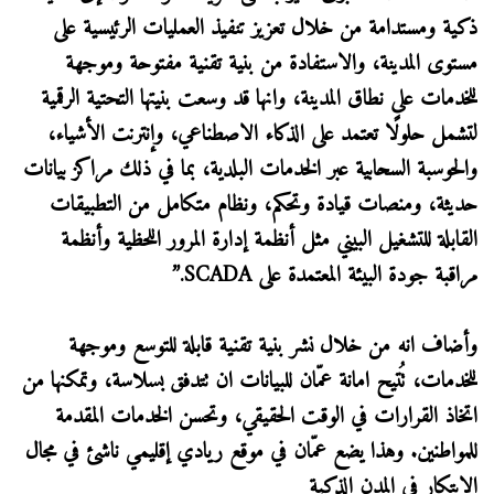
ذكية ومستدامة من خلال تعزيز تنفيذ العمليات الرئيسية على
مستوى المدينة، والاستفادة من بنية تقنية مفتوحة وموجهة
للخدمات على نطاق المدينة، وانها قد وسعت بنيتها التحتية الرقمية
لتشمل حلولًا تعتمد على الذكاء الاصطناعي، وإنترنت الأشياء،
والحوسبة السحابية عبر الخدمات البلدية، بما في ذلك مراكز بيانات
حديثة، ومنصات قيادة وتحكم، ونظام متكامل من التطبيقات
القابلة للتشغيل البيني مثل أنظمة إدارة المرور اللحظية وأنظمة
مراقبة جودة البيئة المعتمدة على SCADA.”
وأضاف انه من خلال نشر بنية تقنية قابلة للتوسع وموجهة
للخدمات، تُتيح امانة عمّان للبيانات ان تتدفق بسلاسة، وتمكنها من
اتخاذ القرارات في الوقت الحقيقي، وتحسن الخدمات المقدمة
للمواطنين. وهذا يضع عمّان في موقع ريادي إقليمي ناشئ في مجال
الابتكار في المدن الذكية