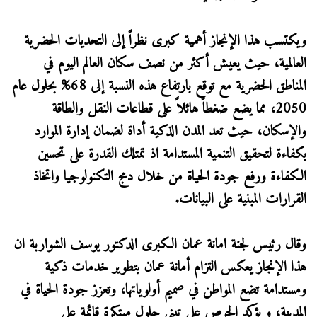
ويكتسب هذا الإنجاز أهمية كبرى نظراً إلى التحديات الحضرية
العالمية، حيث يعيش أكثر من نصف سكان العالم اليوم في
المناطق الحضرية مع توقع بارتفاع هذه النسبة إلى 68% بحلول عام
2050، مما يضع ضغطاً هائلاً على قطاعات النقل والطاقة
والإسكان، حيث تعد المدن الذكية أداة لضمان إدارة الموارد
بكفاءة لتحقيق التنمية المستدامة اذ تمتلك القدرة على تحسين
الكفاءة ورفع جودة الحياة من خلال دمج التكنولوجيا واتخاذ
القرارات المبنية على البيانات.
وقال رئيس لجنة امانة عمان الكبرى الدكتور يوسف الشواربة ان
هذا الإنجاز يعكس التزام أمانة عمان بتطوير خدمات ذكية
ومستدامة تضع المواطن في صميم أولوياتها، وتعزز جودة الحياة في
المدينة، و يؤكد الحرص على تبني حلول مبتكرة قائمة على