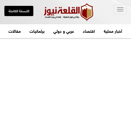
Togg
النسخة الكاملة
navig
أخبار محلية
اقتصاد
عربي و دولي
برلمانيات
مقالات