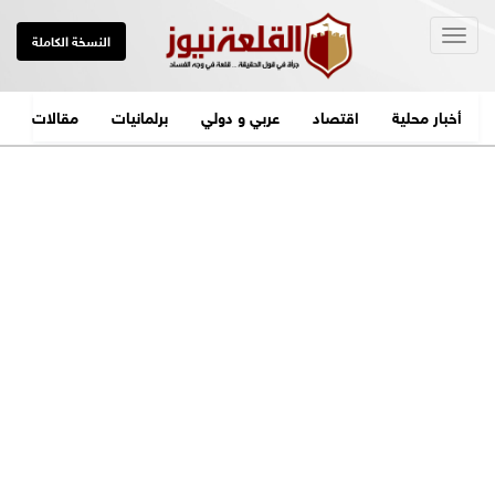
Togg
النسخة الكاملة
navig
أخبار محلية
اقتصاد
عربي و دولي
برلمانيات
مقالات