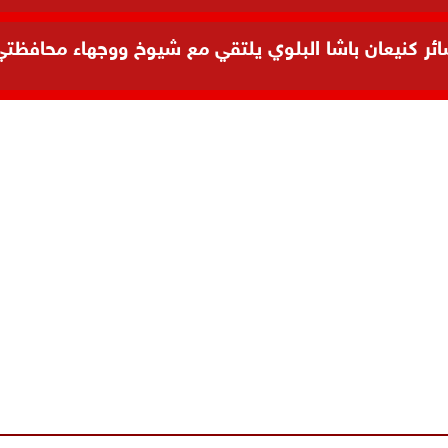
 كنيعان باشا البلوي يلتقي مع شيوخ ووجهاء محافظتي ال