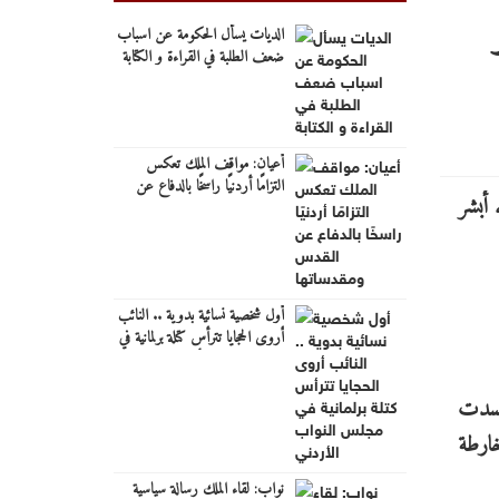
الديات يسأل الحكومة عن اسباب
ضعف الطلبة في القراءة و الكتابة
أعيان: مواقف الملك تعكس
التزامًا أردنيًا راسخًا بالدفاع عن
القدس ومقدساتها
أول شخصية نسائية بدوية .. النائب
أروى الحجايا تترأس كتلة برلمانية في
مجلس النواب الأردني
 جسدت
خارطة
نواب: لقاء الملك رسالة سياسية