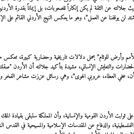
ث جلالته عن الثقة لم يكن إنكاراً للصعوبات، بل إيماناً بقدرة الأردنيي
تد لن يوقفنا عن العمل”، وهو ما يعكس النهج الأردني القائم على الإر
أمم وأرض للوئام” يحمل دلالات تاريخية وحضارية كبيرة، تعكس مك
ت والحضارات والتعايش الإنساني، مشيدة بتأكيد جلالته أن الأردن "صقلت
الشأن، سخي العطاء، عروبي الهوى”، وهي رسائل عززت مشاعر الفخر والا
ثوابت الأردن القومية والإنسانية، وأن المملكة ستبقى بقيادة الملك ع
قضية الفلسطينية، والدفاع عن المقدسات الإسلامية والمسيحية في القدس ا