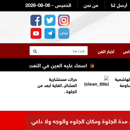
أرسل لنا
من نحن
2026-08-06 - الخميس
لناس
أخبار الفن
اسماء عليه العين في التعديل الوزاري القادم ع
لهاشمية
حراك مستشارية
ساومة
العشائر..الغاية أبعد من
الجلوة .
 مدة الجلوة ومكان الجلوه والوجه ولا داعي