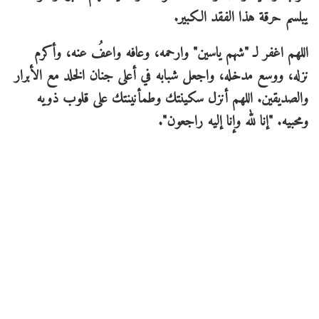
يبلسم حرقة هذا الفقد الكبير.
​اللهم اغفر لـ "شهم ياسين" وارحمه، وعافه واعفُ عنه، وأكرم
نزله، ووسع مدخله، واجعل شبابه في أعلى جنان الخلد مع الأبرار
والصديقين. اللهم أنزل سكينتك وطمأنينتك على قلوب ذويه
ومحبيه. "إنا لله وإنا إليه راجعون".