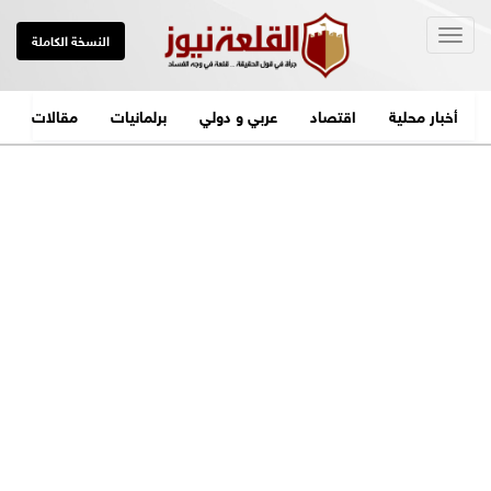
Togg
النسخة الكاملة
navig
أخبار محلية
اقتصاد
عربي و دولي
برلمانيات
مقالات