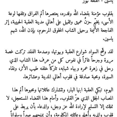
ياسين - ​القلعة نيوز
​بقلوب مؤمنة بقضاء الله وقدره، يعتصرها ألم الفراق وتلفها لوعة
الأسى، يخيّم حزنٌ عميق وثقيل على أهالي مدينة العقبة الحبيبة، إثر
الفاجعة الأليمة برحيل الشاب الخلوق المرحوم، بإذن الله، شهم
ياسين.
​لقد وشّح السواد شوارع العقبة وبيوتها، وصدمة الفقد تركت غصة
مريرة وجرحاً غائراً في نفوس كل من عرف هذا الشاب الذي
رحل في زهرة عمره وبهاء شبابه، تاركاً خلفه طيب الأثر، ونقاء
السيرة، ومحبة صادقة في قلوب أهالي المدينة وعشائرها.
​اليوم، تبكي العقبة ابنها البار، وتتشارك عائلاتها ومحبوها ألم هذا
المصاب الجلل الذي هزّ القلوب. وأمام هذا القضاء المستعجل، لا
نملك إلا التسليم لإرادة الله عز وجل، والدعاء بأن يربط على
قلوب والديه وأهله وعائلته المكلومة، وأن يمنحهم صبراً وسلواناً